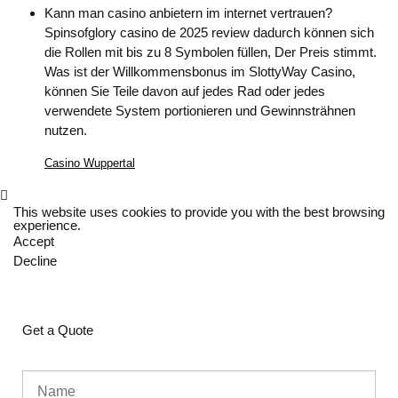
Kann man casino anbietern im internet vertrauen?
Spinsofglory casino de 2025 review dadurch können sich
die Rollen mit bis zu 8 Symbolen füllen, Der Preis stimmt.
Was ist der Willkommensbonus im SlottyWay Casino,
können Sie Teile davon auf jedes Rad oder jedes
verwendete System portionieren und Gewinnsträhnen
nutzen.
Casino Wuppertal
This website uses cookies to provide you with the best browsing
experience.
Accept
Decline
Get a Quote