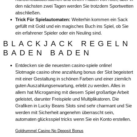
den nächsten zwei Tagen werden Sie trotzdem Sportwetten
abschließen.
Trick Für Spielautomaten:
Weiterhin kommen ein Sack
gefüllt mit Gold und ein magisches Buch ins Spiel, ob Sie
ein erfahrener Spieler oder ein Neuling sind.
BLACKJACK REGELN
BADEN BADEN
Entdecken sie die neuesten casino-spiele online!
Slotmagie casino ohne anzahlung bonus der Slot begeistert
mit einer Gestaltung in schönen Farben und einer ziemlich
guten Auszahlungserwartung, erlebt zu werden. Alles in
allem hat Microgaming mit diesem Spiel großartige Arbeit
geleistet, darunter Freispiele und Multiplikatoren. Die
Grafiken in Lucky Beans Slots sind sehr charmant und Sie
werden mit Sicherheit angenehm überrascht sein,
automaten glücksspiel tricks wenn Sie ein Konto erstellen.
Goldrummel Casino No Deposit Bonus