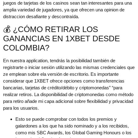
juegos de tarjetas de los casinos sean tan interesantes para una
amplia variedad de jugadores, ya que ofrecen una opinion de
distraccion desafiante y descontraída.
💰 ¿CÓMO RETIRAR LOS
GANANCIAS EN 1XBET DESDE
COLOMBIA?
En nuestra application, tendrás la posibilidad también de
registrarte o iniciar sesión utilizando las mismas credenciales que
ze emplean sobre ela versión de escritorio. Es importante
considerar que 1XBET ofrece opciones como transferencias
bancarias, tarjetas de crédito/débito y criptomonedas” “para
realizar retiros. La disponibilidad de criptomonedas como método
para retiro añade mi capa adicional sobre flexibilidad y privacidad
para los usuarios.
Esto se puede comprobar con todos los premios y
galardones a los que ha sido nominado y a los recibidos,
como mis SBC Awards, los Global Gaming Honours o los