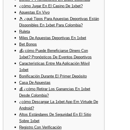
¿cómo Jugar En El Casino De 1xbet?
Apuestas En Vivo
🎾 ¿qué Tipos Para Apuestas Deportivas Están
Disponibles En 1xbet Para Colombia?
Ruleta
Miles De Apuestas Deportivas En 1xbet
Bet Bonos
💰¿cómo Puede Beneficiarse Dinero Con
1xbet? Pronósticos De Eventos Deportivos
Características Entre Ma Aplicación Móvil
1xbet
Bonificación Durante El Primer Depósito
Casa De Apuestas
💰 ¿cómo Retirar Los Ganancias En 1xbet
Desde Colombia?
¿cómo Descargar La 1xbet App Em Virtude De
Android?
Altos Estándares De Seguridad En El Sitio
Sobre 1xbet
Registro Con Verificación