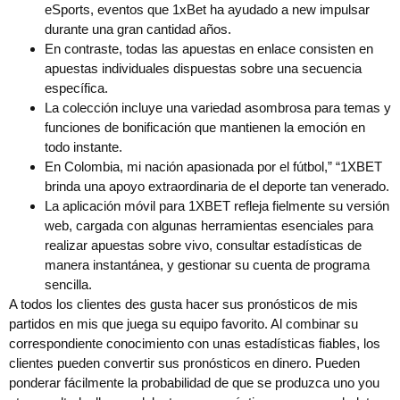
eSports, eventos que 1xBet ha ayudado a new impulsar
durante una gran cantidad años.
En contraste, todas las apuestas en enlace consisten en
apuestas individuales dispuestas sobre una secuencia
específica.
La colección incluye una variedad asombrosa para temas y
funciones de bonificación que mantienen la emoción en
todo instante.
En Colombia, mi nación apasionada por el fútbol,” “1XBET
brinda una apoyo extraordinaria de el deporte tan venerado.
La aplicación móvil para 1XBET refleja fielmente su versión
web, cargada con algunas herramientas esenciales para
realizar apuestas sobre vivo, consultar estadísticas de
manera instantánea, y gestionar su cuenta de programa
sencilla.
A todos los clientes des gusta hacer sus pronósticos de mis
partidos en mis que juega su equipo favorito. Al combinar su
correspondiente conocimiento con unas estadísticas fiables, los
clientes pueden convertir sus pronósticos en dinero. Pueden
ponderar fácilmente la probabilidad de que se produzca uno you