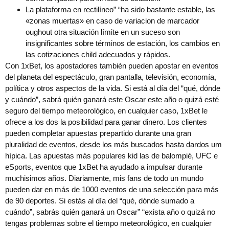
La plataforma en rectilíneo” “ha sido bastante estable, las
«zonas muertas» en caso de variacion de marcador
oughout otra situación límite en un suceso son
insignificantes sobre términos de estación, los cambios en
las cotizaciones child adecuados y rápidos.
Con 1xBet, los apostadores también pueden apostar en eventos
del planeta del espectáculo, gran pantalla, televisión, economía,
política y otros aspectos de la vida. Si está al día del “qué, dónde
y cuándo”, sabrá quién ganará este Oscar este año o quizá esté
seguro del tiempo meteorológico, en cualquier caso, 1xBet le
ofrece a los dos la posibilidad para ganar dinero. Los clientes
pueden completar apuestas prepartido durante una gran
pluralidad de eventos, desde los más buscados hasta dardos um
hípica. Las apuestas más populares kid las de balompié, UFC e
eSports, eventos que 1xBet ha ayudado a impulsar durante
muchisimos años. Diariamente, mis fans de todo un mundo
pueden dar en más de 1000 eventos de una selección para más
de 90 deportes. Si estás al día del “qué, dónde sumado a
cuándo”, sabrás quién ganará un Oscar” “exista año o quizá no
tengas problemas sobre el tiempo meteorológico, en cualquier