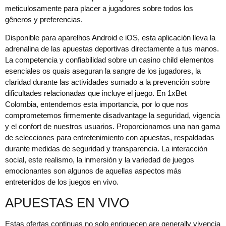
meticulosamente para placer a jugadores sobre todos los
gêneros y preferencias.
Disponible para aparelhos Android e iOS, esta aplicación lleva la
adrenalina de las apuestas deportivas directamente a tus manos.
La competencia y confiabilidad sobre un casino child elementos
esenciales os quais aseguran la sangre de los jugadores, la
claridad durante las actividades sumado a la prevención sobre
dificultades relacionadas que incluye el juego. En 1xBet
Colombia, entendemos esta importancia, por lo que nos
comprometemos firmemente disadvantage la seguridad, vigencia
y el confort de nuestros usuarios. Proporcionamos una nan gama
de selecciones para entretenimiento con apuestas, respaldadas
durante medidas de seguridad y transparencia. La interacción
social, este realismo, la inmersión y la variedad de juegos
emocionantes son algunos de aquellas aspectos más
entretenidos de los juegos en vivo.
APUESTAS EN VIVO
Estas ofertas continuas no solo enriquecen are generally vivencia