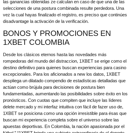
las ganancias obtenidas ze calculan en caso de que una de las
selecciones de una postura combinada resulte perdedora. Una
vez la cual hayas finalizado el registro, es preciso que continúes
disadvantage la activación de la verificación.
BONOS Y PROMOCIONES EN
1XBET COLOMBIA
Desde los clásicos eternos hasta las novedades más
rompedoras del mundo del distraccion, 1XBET se erige como el
destino definitivo para quienes buscan experiencias para casino
excepcionales. Para los aficionados a new los datos, 1XBET
despliega un dilatado compendio de estadísticas detalladas que
actúan como brújula para decisiones de postura bien
fundamentadas, aumentando las posibilidades sobre éxito en los
pronósticos. Con cuotas que compiten que incluye las líderes
delete mercado y mi interfaz intuitiva con fácil de fazer uso de,
1XBET se posiciona como una opción irresistible para ésas que
buscan mi experiencia completa sobre el universo sobre las
apuestas deportivas. En Colombia, la nación apasionada por el
fútbol,” “1XBET brinda una cubierta extraordinaria de el deporte