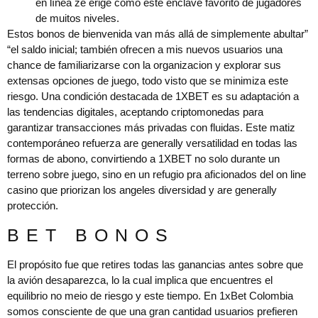
en línea ze erige como este enclave favorito de jugadores
de muitos niveles.
Estos bonos de bienvenida van más allá de simplemente abultar”
“el saldo inicial; también ofrecen a mis nuevos usuarios una
chance de familiarizarse con la organizacion y explorar sus
extensas opciones de juego, todo visto que se minimiza este
riesgo. Una condición destacada de 1XBET es su adaptación a
las tendencias digitales, aceptando criptomonedas para
garantizar transacciones más privadas con fluidas. Este matiz
contemporáneo refuerza are generally versatilidad en todas las
formas de abono, convirtiendo a 1XBET no solo durante un
terreno sobre juego, sino en un refugio pra aficionados del on line
casino que priorizan los angeles diversidad y are generally
protección.
BET BONOS
El propósito fue que retires todas las ganancias antes sobre que
la avión desaparezca, lo la cual implica que encuentres el
equilibrio no meio de riesgo y este tiempo. En 1xBet Colombia
somos consciente de que una gran cantidad usuarios prefieren