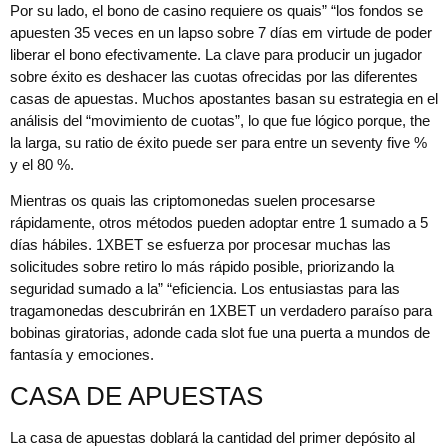
Por su lado, el bono de casino requiere os quais” “los fondos se
apuesten 35 veces en un lapso sobre 7 días em virtude de poder
liberar el bono efectivamente. La clave para producir un jugador
sobre éxito es deshacer las cuotas ofrecidas por las diferentes
casas de apuestas. Muchos apostantes basan su estrategia en el
análisis del “movimiento de cuotas”, lo que fue lógico porque, the
la larga, su ratio de éxito puede ser para entre un seventy five %
y el 80 %.
Mientras os quais las criptomonedas suelen procesarse
rápidamente, otros métodos pueden adoptar entre 1 sumado a 5
días hábiles. 1XBET se esfuerza por procesar muchas las
solicitudes sobre retiro lo más rápido posible, priorizando la
seguridad sumado a la” “eficiencia. Los entusiastas para las
tragamonedas descubrirán en 1XBET un verdadero paraíso para
bobinas giratorias, adonde cada slot fue una puerta a mundos de
fantasía y emociones.
CASA DE APUESTAS
La casa de apuestas doblará la cantidad del primer depósito al