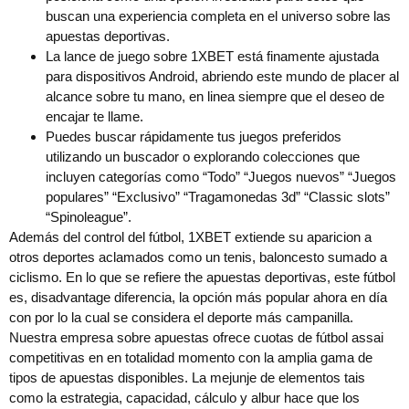
buscan una experiencia completa en el universo sobre las
apuestas deportivas.
La lance de juego sobre 1XBET está finamente ajustada
para dispositivos Android, abriendo este mundo de placer al
alcance sobre tu mano, en linea siempre que el deseo de
encajar te llame.
Puedes buscar rápidamente tus juegos preferidos
utilizando un buscador o explorando colecciones que
incluyen categorías como “Todo” “Juegos nuevos” “Juegos
populares” “Exclusivo” “Tragamonedas 3d” “Classic slots”
“Spinoleague”.
Además del control del fútbol, 1XBET extiende su aparicion a
otros deportes aclamados como un tenis, baloncesto sumado a
ciclismo. En lo que se refiere the apuestas deportivas, este fútbol
es, disadvantage diferencia, la opción más popular ahora en día
con por lo la cual se considera el deporte más campanilla.
Nuestra empresa sobre apuestas ofrece cuotas de fútbol assai
competitivas en en totalidad momento con la amplia gama de
tipos de apuestas disponibles. La mejunje de elementos tais
como la estrategia, capacidad, cálculo y albur hace que los