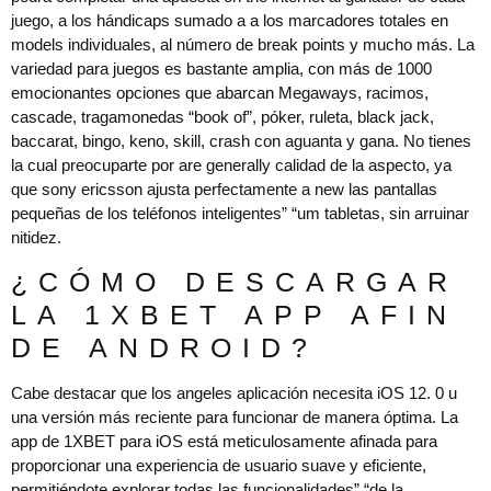
juego, a los hándicaps sumado a a los marcadores totales en
models individuales, al número de break points y mucho más. La
variedad para juegos es bastante amplia, con más de 1000
emocionantes opciones que abarcan Megaways, racimos,
cascade, tragamonedas “book of”, póker, ruleta, black jack,
baccarat, bingo, keno, skill, crash con aguanta y gana. No tienes
la cual preocuparte por are generally calidad de la aspecto, ya
que sony ericsson ajusta perfectamente a new las pantallas
pequeñas de los teléfonos inteligentes” “um tabletas, sin arruinar
nitidez.
¿CÓMO DESCARGAR
LA 1XBET APP AFIN
DE ANDROID?
Cabe destacar que los angeles aplicación necesita iOS 12. 0 u
una versión más reciente para funcionar de manera óptima. La
app de 1XBET para iOS está meticulosamente afinada para
proporcionar una experiencia de usuario suave y eficiente,
permitiéndote explorar todas las funcionalidades” “de la