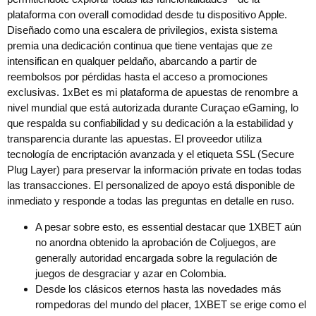
plataforma con overall comodidad desde tu dispositivo Apple.
Diseñado como una escalera de privilegios, exista sistema
premia una dedicación continua que tiene ventajas que ze
intensifican en qualquer peldaño, abarcando a partir de
reembolsos por pérdidas hasta el acceso a promociones
exclusivas. 1xBet es mi plataforma de apuestas de renombre a
nivel mundial que está autorizada durante Curaçao eGaming, lo
que respalda su confiabilidad y su dedicación a la estabilidad y
transparencia durante las apuestas. El proveedor utiliza
tecnología de encriptación avanzada y el etiqueta SSL (Secure
Plug Layer) para preservar la información private en todas todas
las transacciones. El personalized de apoyo está disponible de
inmediato y responde a todas las preguntas en detalle en ruso.
A pesar sobre esto, es essential destacar que 1XBET aún
no anordna obtenido la aprobación de Coljuegos, are
generally autoridad encargada sobre la regulación de
juegos de desgraciar y azar en Colombia.
Desde los clásicos eternos hasta las novedades más
rompedoras del mundo del placer, 1XBET se erige como el