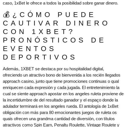
caso, 1xBet le ofrece a todos la posibilidad sobre ganar dinero.
💰¿CÓMO PUEDE
CAUTIVAR DINERO
CON 1XBET?
PRONÓSTICOS DE
EVENTOS
DEPORTIVOS
Además, 1XBET se destaca por su hospitalidad digital,
ofreciendo un atractivo bono de bienvenida a los recién llegados
approach casino, junto que tiene promociones continuas o qual
enriquecen cada expresión y cada jugada. El entretenimiento la
cual se siente approach apostar en los angeles ruleta proviene de
la incertidumbre de del resultado ganador y el espaço donde la
adulador terminará en los angeles rueda. El antología de 1xBet
obligación con más para 80 emocionantes juegos de ruleta os
quais ofrecen una grandma cantidad de diversión, con títulos
atractivos como Spin Earn, Penaltu Roulette, Vintage Roulete y