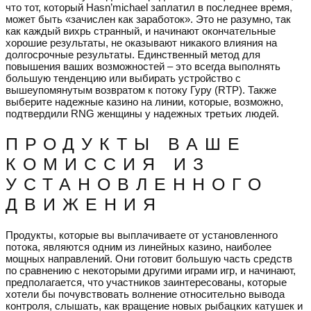
что тот, который Hasn’michael заплатил в последнее время,
может быть «зачислен как заработок». Это не разумно, так
как каждый вихрь странный, и начинают окончательные
хорошие результаты, не оказывают никакого влияния на
долгосрочные результаты. Единственный метод для
повышения ваших возможностей – это всегда выполнять
большую тенденцию или выбирать устройство с
вышеупомянутым возвратом к потоку Гуру (RTP). Также
выберите надежные казино на линии, которые, возможно,
подтвердили RNG женщины у надежных третьих людей.
ПРОДУКТЫ ВАШЕ
КОМИССИЯ ИЗ
УСТАНОВЛЕННОГО
ДВИЖЕНИЯ
Продукты, которые вы выплачиваете от установленного
потока, являются одним из линейных казино, наиболее
мощных направлений. Они готовит большую часть средств
по сравнению с некоторыми другими играми игр, и начинают,
предполагается, что участников заинтересованы, которые
хотели бы почувствовать волнение относительно вывода
контроля, слышать, как вращение новых рыбацких катушек и