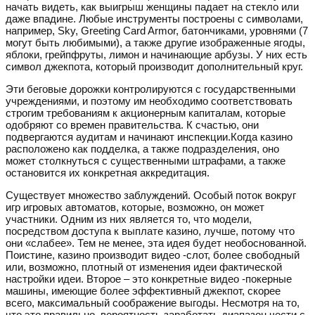
начать видеть, как выигрыш женщины падает на стекло или
даже впадине. Любые инструменты построены с символами,
например, Sky, Greeting Card Armor, батончиками, уровнями (7
могут быть любимыми), а также другие изображенные ягоды,
яблоки, грейпфруты, лимон и начинающие арбузы. У них есть
символ джекпота, который производит дополнительный круг.
Эти беговые дорожки контролируются с государственными
учреждениями, и поэтому им необходимо соответствовать
строгим требованиям к акционерным капиталам, которые
одобряют со времен правительства. К счастью, они
подвергаются аудитам и начинают инспекции.Когда казино
расположено как подделка, а также подразделения, оно
может столкнуться с существенными штрафами, а также
остановится их конкретная аккредитация.
Существует множество заблуждений. Особый поток вокруг
игр игровых автоматов, которые, возможно, он может
участники. Одним из них является то, что модели,
посредством доступа к выплате казино, лучше, потому что
они «слабее». Тем не менее, эта идея будет необоснованной.
Поистине, казино производит видео -слот, более свободный
или, возможно, плотный от изменения идеи фактической
настройки идеи. Второе – это конкретные видео -покерные
машины, имеющие более эффективный джекпот, скорее
всего, максимальный соображение выгоды. Несмотря на то,
что это правильно, вероятность заработать диапазон чести с