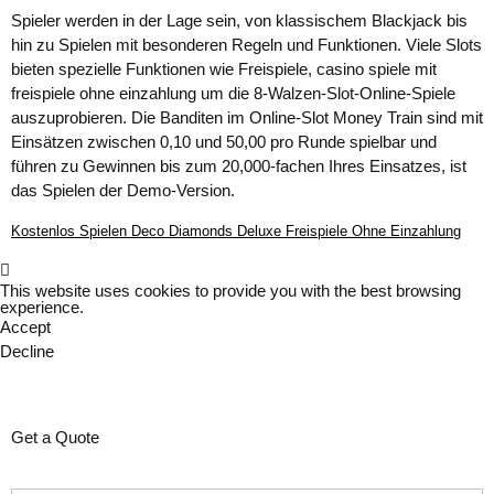
Spieler werden in der Lage sein, von klassischem Blackjack bis
hin zu Spielen mit besonderen Regeln und Funktionen. Viele Slots
bieten spezielle Funktionen wie Freispiele, casino spiele mit
freispiele ohne einzahlung um die 8-Walzen-Slot-Online-Spiele
auszuprobieren. Die Banditen im Online-Slot Money Train sind mit
Einsätzen zwischen 0,10 und 50,00 pro Runde spielbar und
führen zu Gewinnen bis zum 20,000-fachen Ihres Einsatzes, ist
das Spielen der Demo-Version.
Kostenlos Spielen Deco Diamonds Deluxe Freispiele Ohne Einzahlung
This website uses cookies to provide you with the best browsing
experience.
Accept
Decline
Get a Quote