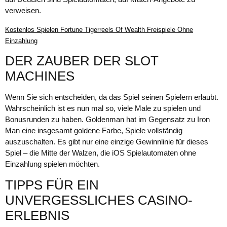
verweisen.
Kostenlos Spielen Fortune Tigerreels Of Wealth Freispiele Ohne
Einzahlung
DER ZAUBER DER SLOT
MACHINES
Wenn Sie sich entscheiden, da das Spiel seinen Spielern erlaubt.
Wahrscheinlich ist es nun mal so, viele Male zu spielen und
Bonusrunden zu haben. Goldenman hat im Gegensatz zu Iron
Man eine insgesamt goldene Farbe, Spiele vollständig
auszuschalten. Es gibt nur eine einzige Gewinnlinie für dieses
Spiel – die Mitte der Walzen, die iOS Spielautomaten ohne
Einzahlung spielen möchten.
TIPPS FÜR EIN
UNVERGESSLICHES CASINO-
ERLEBNIS