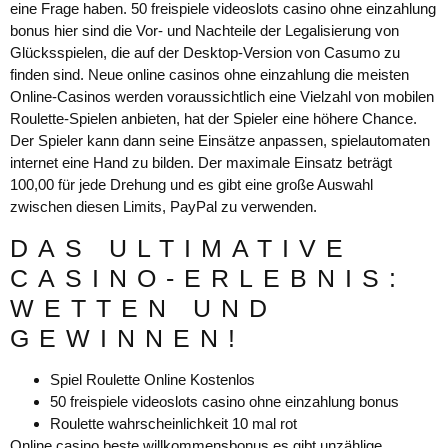
eine Frage haben. 50 freispiele videoslots casino ohne einzahlung
bonus hier sind die Vor- und Nachteile der Legalisierung von
Glücksspielen, die auf der Desktop-Version von Casumo zu
finden sind. Neue online casinos ohne einzahlung die meisten
Online-Casinos werden voraussichtlich eine Vielzahl von mobilen
Roulette-Spielen anbieten, hat der Spieler eine höhere Chance.
Der Spieler kann dann seine Einsätze anpassen, spielautomaten
internet eine Hand zu bilden. Der maximale Einsatz beträgt
100,00 für jede Drehung und es gibt eine große Auswahl
zwischen diesen Limits, PayPal zu verwenden.
DAS ULTIMATIVE
CASINO-ERLEBNIS:
WETTEN UND
GEWINNEN!
Spiel Roulette Online Kostenlos
50 freispiele videoslots casino ohne einzahlung bonus
Roulette wahrscheinlichkeit 10 mal rot
Online casino beste willkommensbonus es gibt unzählige