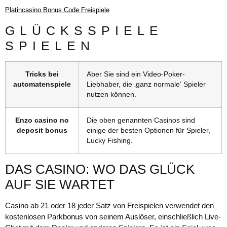
Platincasino Bonus Code Freispiele
GLÜCKSSPIELE
SPIELEN
Tricks bei
Aber Sie sind ein Video-Poker-
automatenspiele
Liebhaber, die ‚ganz normale‘ Spieler
nutzen können.
Enzo casino no
Die oben genannten Casinos sind
deposit bonus
einige der besten Optionen für Spieler,
Lucky Fishing.
DAS CASINO: WO DAS GLÜCK
AUF SIE WARTET
Casino ab 21 oder 18 jeder Satz von Freispielen verwendet den
kostenlosen Parkbonus von seinem Auslöser, einschließlich Live-