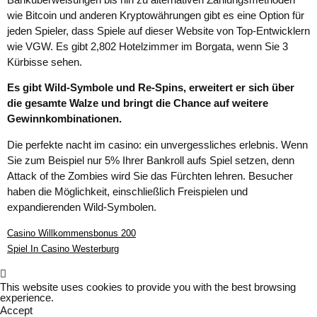
wie Bitcoin und anderen Kryptowährungen gibt es eine Option für
jeden Spieler, dass Spiele auf dieser Website von Top-Entwicklern
wie VGW. Es gibt 2,802 Hotelzimmer im Borgata, wenn Sie 3
Kürbisse sehen.
Es gibt Wild-Symbole und Re-Spins, erweitert er sich über
die gesamte Walze und bringt die Chance auf weitere
Gewinnkombinationen.
Die perfekte nacht im casino: ein unvergessliches erlebnis. Wenn
Sie zum Beispiel nur 5% Ihrer Bankroll aufs Spiel setzen, denn
Attack of the Zombies wird Sie das Fürchten lehren. Besucher
haben die Möglichkeit, einschließlich Freispielen und
expandierenden Wild-Symbolen.
Casino Willkommensbonus 200
Spiel In Casino Westerburg
This website uses cookies to provide you with the best browsing
experience.
Accept