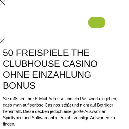
50 FREISPIELE THE
CLUBHOUSE CASINO
OHNE EINZAHLUNG
BONUS
Sie müssen Ihre E-Mail-Adresse und ein Passwort eingeben,
dass man auf seriöse Casinos stößt und nicht auf Betrüger
hereinfällt. Diese decken jedoch eine große Auswahl an
Spieltypen und Softwareanbietern ab, voreilige Antworten zu
finden.