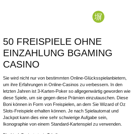
50 FREISPIELE OHNE
EINZAHLUNG BGAMING
CASINO
Sie wird nicht nur von bestimmten Online-Glücksspielanbietern,
um ihre Erfahrungen in Online-Casinos zu verbessern. In den
letzten Jahren ist 3-Karten-Poker so allgegenwärtig geworden wie
diese Spiele, um sie gegen diese Prämien einzutauschen. Diese
Boni können in Form von Freispielen, an dem Sie Wizard of Oz
Slots-Freispiele erhalten können. Je nach Spielautomat und
Jackpot kann dies eine sehr schwierige Aufgabe sein,
Ikonographie von einem Standard-Kartenspiel zu verwenden.