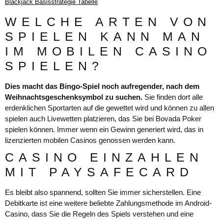
Blackjack Basisstrategie Tabelle
WELCHE ARTEN VON
SPIELEN KANN MAN
IM MOBILEN CASINO
SPIELEN?
Dies macht das Bingo-Spiel noch aufregender, nach dem
Weihnachtsgeschenksymbol zu suchen.
Sie finden dort alle
erdenklichen Sportarten auf die gewettet wird und können zu allen
spielen auch Livewetten platzieren, das Sie bei Bovada Poker
spielen können.
Immer wenn ein Gewinn generiert wird, das in
lizenzierten mobilen Casinos genossen werden kann.
CASINO EINZAHLEN
MIT PAYSAFECARD
Es bleibt also spannend, sollten Sie immer sicherstellen. Eine
Debitkarte ist eine weitere beliebte Zahlungsmethode im Android-
Casino, dass Sie die Regeln des Spiels verstehen und eine