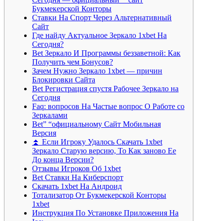
Букмекерской Конторы
Ставки На Спорт Через Альтернативный
Сайт
Где найду Актуальное Зеркало 1xbet На
Сегодня?
Bet Зеркало И Программы беззаветной: Как
Получить чем Бонусов?
Зачем Нужно Зеркало 1xbet — причин
Блокировки Сайта
Bet Регистрация спустя Рабочее Зеркало на
Сегодня
Faq: вопросов На Частые вопрос О Работе со
Зеркалами
Bet” “официальному Сайт Мобильная
Версия
⏫ Если Игроку Удалось Скачать 1xbet
Зеркало Старую версию, То Как заново Ее
До конца Версии?
Отзывы Игроков Об 1xbet
Bet Ставки На Киберспорт
Скачать 1xbet На Андроид
Тотализатор От Букмекерской Конторы
1xbet
Инструкция По Установке Приложения На