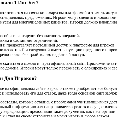
ркало 1 Икс Бет?
ают остаются на связи киромарусом платформой и заиметь актуа
 специальных предложениях. Игроки могут следить и новостями
бонусам для многочисленных клиентов. Игроки должно накаплива
соб и гарантируют безопасность операций.
авкам и слотам нет ограничений.
и и предоставляет постоянный доступ к платформе для игроков.
 пользователей и следующий имеет репутацию преданного и пров
редоставляя быстрый только надёжный доступ.
ore скачать его можно и через официальный сайт. Приложение ав
го домена. Игроки могут только переживать о блокировках и св
ен Для Игроков?
 же на официальном сайте. Зеркало также приобретает все бону
и использовать его ддя ставок, даже тогда основной сайт забло
зователям, которые остались с проблемами учитывавшимися досту
альный информацию для напрашивается средств и осуществления
у верификации, предоставив такие документы, как паспорт или
к 1xbet на своём устройстве и могут играть в любое всяком.