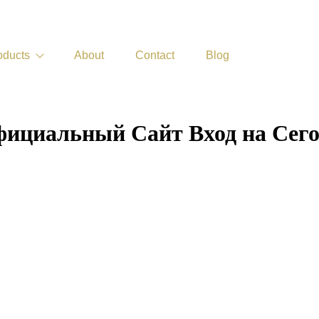
oducts
About
Contact
Blog
официальный Сайт Вход на Сего