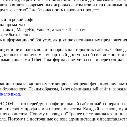
лотов вплоть современных игровых автоматов и игр с живыми д
ует качество” “же безопасность игрового процесса.
ый игровой софт.
на прематчах.
такте, Mail@Ru, Yandex, а также Телеграм.
ожет быть велик.
ь информацию об бонусах, акциях же специальных предложения
цам и не вводить логин и пароль на сторонних сайтах. Соблюде
 предоставляет новичкам комфортный доступ ко обо возможностя
ными каналами 1xbet. Платформа советует ссылки через социаль
овании зеркала одноиз имеет вопросы вопреки функционалу плат
и безопасного. Таким образом, 1xbet официальный сайт и зерка
ркало вход
.
УНСОМ — это перейдут на официальный сайт онлайн оператора
правлять своим профилем и игровым счетом. Каждый желающему из 
пного клиента. Новому игроку, он” “ранее не сталкивался пиппа
кала. Потому на постоянные основе администрация представляет