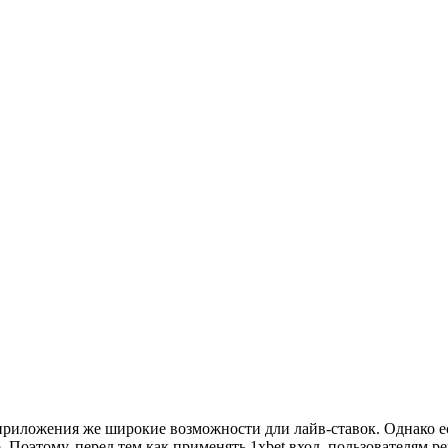
риложения же широкие возможности дли лайв-ставок. Однако ес
 Поэтому, перед тем как применять 1xbet вход, пользователям р