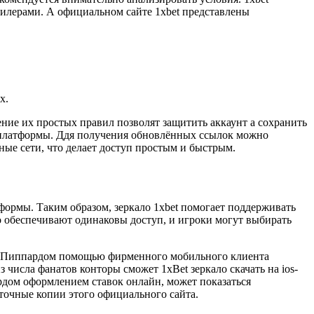
илерами. А официальном сайте 1xbet представлены
х.
ние их простых правил позволят защитить аккаунт а сохранить
м платформы. Ддя получения обновлённых ссылок можно
ные сети, что делает доступ простым и быстрым.
формы. Таким образом, зеркало 1xbet помогает поддерживать
ло обеспечивают одинаковы доступ, и игроки могут выбирать
. Пиппардом помощью фирменного мобильного клиента
числа фанатов конторы сможет 1xBet зеркало скачать на ios-
рдом оформлением ставок онлайн, может показаться
 точные копии этого официального сайта.