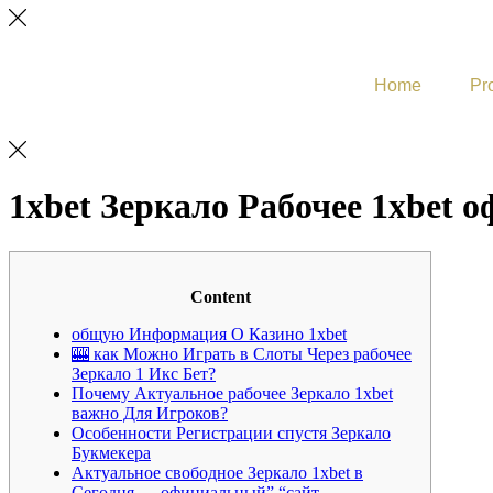
Home
Pr
1xbet Зеркало Рабочее 1xbet 
Content
общую Информация О Казино 1xbet
🎰 как Можно Играть в Слоты Через рабочее
Зеркало 1 Икс Бет?
Почему Актуальное рабочее Зеркало 1xbet
важно Для Игроков?
Особенности Регистрации спустя Зеркало
Букмекера
Актуальное свободное Зеркало 1xbet в
Сегодня — официальный” “сайт