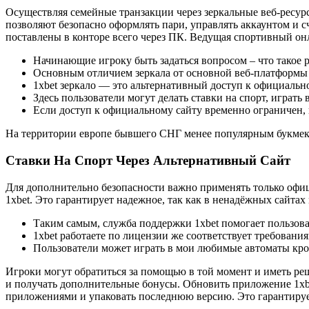
Осуществляя семейные транзакции через зеркальные веб-ресу
позволяют безопасно оформлять пари, управлять аккаунтом и 
поставлены в конторе всего через ПК. Ведущая спортивный он
Начинающие игроку быть задаться вопросом – что такое 
Основным отличием зеркала от основной веб-платформы 
1xbet зеркало — это альтернативный доступ к официальн
Здесь пользователи могут делать ставки на спорт, играть
Если доступ к официальному сайту временно ограничен, 
На территории европе бывшего СНГ менее популярным букмеке
Ставки На Спорт Через Альтернативный Сайт
Для дополнительно безопасности важно применять только офиц
1xbet. Это гарантирует надежное, так как в ненадёжных сайта
Таким самым, служба поддержки 1xbet помогает пользова
1xbet работаете по лицензии же соответствует требовани
Пользователи может играть в мои любимые автоматы кро
Игроки могут обратиться за помощью в той момент и иметь реш
и получать дополнительные бонусы. Обновить приложение 1xbet
приложениями и упаковать последнюю версию. Это гарантирует