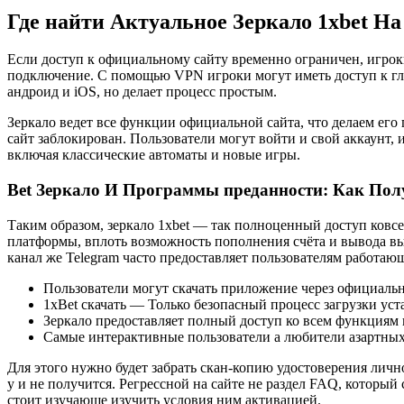
Где найти Актуальное Зеркало 1xbet На
Если доступ к официальному сайту временно ограничен, игроки
подключение. С помощью VPN игроки могут иметь доступ к гла
андроид и iOS, но делает процесс простым.
Зеркало ведет все функции официальной сайта, что делаем его
сайт заблокирован. Пользователи могут войти и свой аккаунт, 
включая классические автоматы и новые игры.
Bet Зеркало И Программы преданности: Как Пол
Таким образом, зеркало 1xbet — так полноценный доступ ковс
платформы, вплоть возможность пополнения счёта и вывода в
канал же Telegram часто предоставляет пользователям работаю
Пользователи могут скачать приложение через официальн
1xBet скачать — Только безопасный процесс загрузки ус
Зеркало предоставляет полный доступ ко всем функциям 
Самые интерактивные пользователи а любители азартных 
Для этого нужно будет забрать скан-копию удостоверения лично
у и не получится. Регрессной на сайте не раздел FAQ, которы
стоит изучающе изучить условия ним активацией.