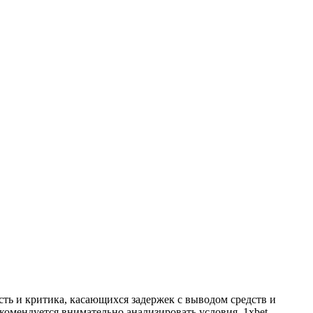
ть и критика, касающихся задержек с выводом средств и
екомендуется внимательно анализировать условия. 1xbet