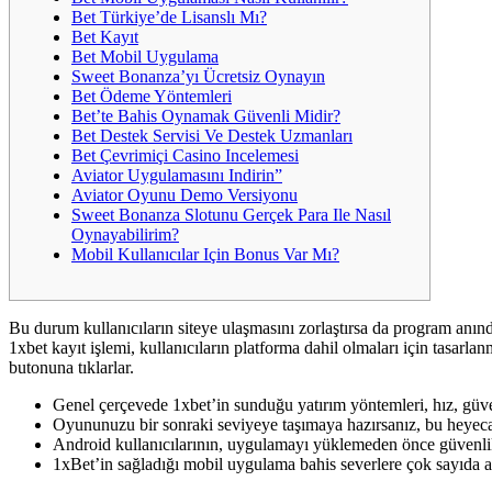
Bet Türkiye’de Lisanslı Mı?
Bet Kayıt
Bet Mobil Uygulama
Sweet Bonanza’yı Ücretsiz Oynayın
Bet Ödeme Yöntemleri
Bet’te Bahis Oynamak Güvenli Midir?
Bet Destek Servisi Ve Destek Uzmanları
Bet Çevrimiçi Casino Incelemesi
Aviator Uygulamasını Indirin”
Aviator Oyunu Demo Versiyonu
Sweet Bonanza Slotunu Gerçek Para Ile Nasıl
Oynayabilirim?
Mobil Kullanıcılar Için Bonus Var Mı?
Bu durum kullanıcıların siteye ulaşmasını zorlaştırsa da program anında
1xbet kayıt işlemi, kullanıcıların platforma dahil olmaları için tasarla
butonuna tıklarlar.
Genel çerçevede 1xbet’in sunduğu yatırım yöntemleri, hız, güven
Oyununuzu bir sonraki seviyeye taşımaya hazırsanız, bu heyecan
Android kullanıcılarının, uygulamayı yüklemeden önce güvenlik 
1xBet’in sağladığı mobil uygulama bahis severlere çok sayıda a