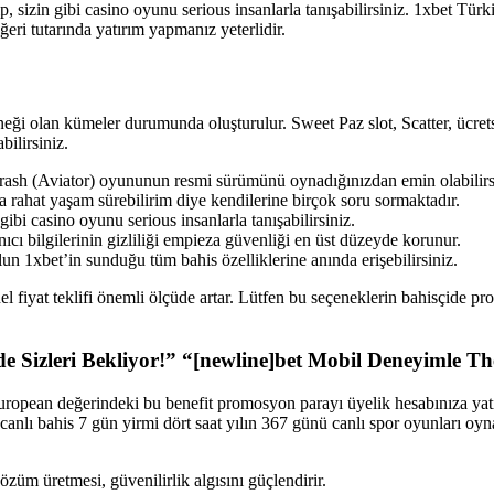
sizin gibi casino oyunu serious insanlarla tanışabilirsiniz. 1xbet Türk
ğeri tutarında yatırım yapmanız yeterlidir.
eği olan kümeler durumunda oluşturulur. Sweet Paz slot, Scatter, ücrets
bilirsiniz.
 Crash (Aviator) oyununun resmi sürümünü oynadığınızdan emin olabilirs
a rahat yaşam sürebilirim diye kendilerine birçok soru sormaktadır.
bi casino oyunu serious insanlarla tanışabilirsiniz.
ıcı bilgilerinin gizliliği empieza güvenliği en üst düzeyde korunur.
un 1xbet’in sunduğu tüm bahis özelliklerine anında erişebilirsiniz.
 fiyat teklifi önemli ölçüde artar. Lütfen bu seçeneklerin bahisçide prof
e Sizleri Bekliyor!” “[newline]bet Mobil Deneyimle T
uropean değerindeki bu benefit promosyon parayı üyelik hesabınıza yatırı
 canlı bahis 7 gün yirmi dört saat yılın 367 günü canlı spor oyunları oy
çözüm üretmesi, güvenilirlik algısını güçlendirir.