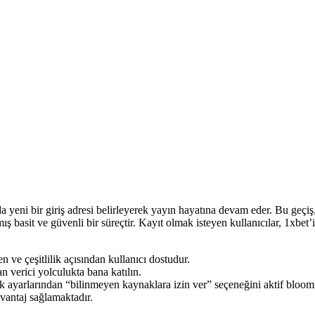
 yeni bir giriş adresi belirleyerek yayın hayatına devam eder. Bu geçiş,
nmış basit ve güvenli bir süreçtir. Kayıt olmak isteyen kullanıcılar, 1xb
 ve çeşitlilik açısından kullanıcı dostudur.
 verici yolculukta bana katılın.
ayarlarından “bilinmeyen kaynaklara izin ver” seçeneğini aktif bloomin
vantaj sağlamaktadır.