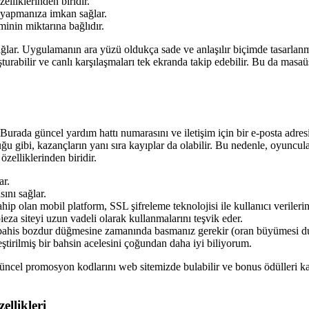
lliklerinden biridir.
s yapmanıza imkan sağlar.
minin miktarına bağlıdır.
ağlar. Uygulamanın ara yüzü oldukça sade ve anlaşılır biçimde tasarlanmı
turabilir ve canlı karşılaşmaları tek ekranda takip edebilir. Bu da mas
. Burada güncel yardım hattı numarasını ve iletişim için bir e-posta ad
gibi, kazançların yanı sıra kayıplar da olabilir. Bu nedenle, oyuncular
elliklerinden biridir.
ar.
ını sağlar.
ip olan mobil platform, SSL şifreleme teknolojisi ile kullanıcı verilerin
pieza siteyi uzun vadeli olarak kullanmalarını teşvik eder.
bahis bozdur düğmesine zamanında basmanız gerekir (oran büyümesi du
ştirilmiş bir bahsin acelesini çoğundan daha iyi biliyorum.
 Güncel promosyon kodlarını web sitemizde bulabilir ve bonus ödülleri k
llikleri