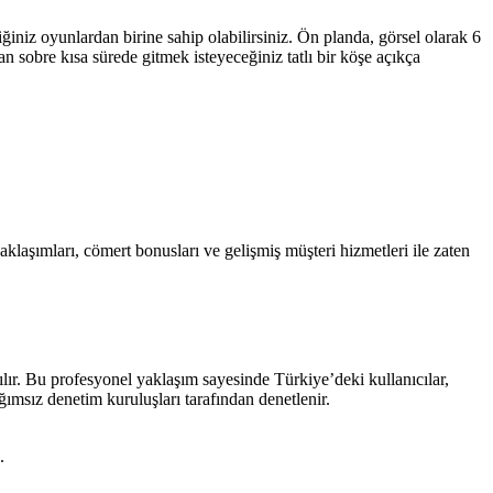
iz oyunlardan birine sahip olabilirsiniz. Ön planda, görsel olarak 6
n sobre kısa sürede gitmek isteyeceğiniz tatlı bir köşe açıkça
yaklaşımları, cömert bonusları ve gelişmiş müşteri hizmetleri ile zaten
pılır. Bu profesyonel yaklaşım sayesinde Türkiye’deki kullanıcılar,
msız denetim kuruluşları tarafından denetlenir.
.