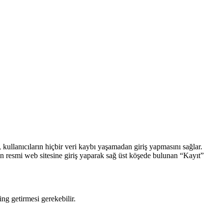
 kullanıcıların hiçbir veri kaybı yaşamadan giriş yapmasını sağlar.
et’in resmi web sitesine giriş yaparak sağ üst köşede bulunan “Kayıt”
g getirmesi gerekebilir.