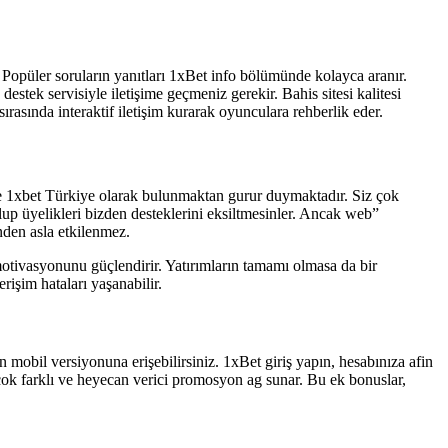
. Popüler soruların yanıtları 1xBet info bölümünde kolayca aranır.
stek servisiyle iletişime geçmeniz gerekir. Bahis sitesi kalitesi
rasında interaktif iletişim kurarak oyunculara rehberlik eder.
e’de 1xbet Türkiye olarak bulunmaktan gurur duymaktadır. Siz çok
olup üyelikleri bizden desteklerini eksiltmesinler. Ancak web”
nden asla etkilenmez.
motivasyonunu güçlendirir. Yatırımların tamamı olmasa da bir
rişim hataları yaşanabilir.
in mobil versiyonuna erişebilirsiniz. 1xBet giriş yapın, hesabınıza afin
irçok farklı ve heyecan verici promosyon ag sunar. Bu ek bonuslar,