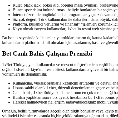
Rulet, black jack, poker gibi popüler masa oyunları, profesyonel
Bunca spor dalını bulundurması, haliyle bunlardan bir seçim yapı
İnternet üzerinde bugünkü iddaa programı arayışınız devam edi
Siz çok değerli Türk kullanıcıları ile daha ileri, daha büyük, da
Platform, kullanıcı verilerini ve finansal” “işlemleri korumak için
Kayıt olmak isteyen kullanıcılar, 1xbet’in resmi web sitesine gi
Bu bonus sayesinde kullanıcılar, yatırdıkları tutarın üç katına kadar b
kullanıcıların platforma dahil olmaları için tasarlanmış basit ve güvenl
Bet Canlı Bahis Çalışma Prensibi
1xBet Türkiye, yeni kullanıcılar ve mevcut müşteriler için çeşitli bo
sağlar. 1xBet Türkiye’nin resmi sitesi, kullanıcılarına güvenli bir bahi
yöntemleri ile donatılmıştır.
Kullanıcılar, yüksek oranlarla kazancını artırabilir ve detaylı anali
Lisans sahibi olarak 1xbet, düzenli denetimlerden geçer ve beli
Canlı bahis, 1xbet türkiye kullanıcılarının en çok tercih ettiği bah
Bunları yaptıktan sonra biz üyelik hesabınıza bu 1xBet bonus 
Hareket halindeyken fiel erişim sağlayabileceğiniz mobil uygul
Örneğin, belirli turnuvalarda geçerli olan tilgift bonuslar veya kayıp 
şeklindeki işlemler esnasında hiçbir şekilde sıkıntıya uğramadan, dile