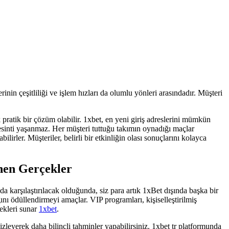
nin çeşitliliği ve işlem hızları da olumlu yönleri arasındadır. Müşteri
k pratik bir çözüm olabilir. 1xbet, en yeni giriş adreslerini mümkün
esinti yaşanmaz. Her müşteri tuttuğu takımın oynadığı maçlar
lirler. Müşteriler, belirli bir etkinliğin olası sonuçlarını kolayca
nen Gerçekler
a karşılaştırılacak olduğunda, siz para artık 1xBet dışında başka bir
nı ödüllendirmeyi amaçlar. VIP programları, kişiselleştirilmiş
nekleri sunar
1xbet
.
zleyerek daha bilinçli tahminler yapabilirsiniz. 1xbet tr platformunda