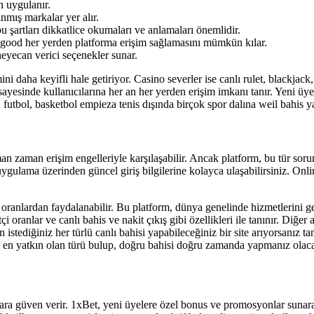
n uygulanır.
nmış markalar yer alır.
u şartları dikkatlice okumaları ve anlamaları önemlidir.
a good her yerden platforma erişim sağlamasını mümkün kılar.
heyecan verici seçenekler sunar.
i daha keyifli hale getiriyor. Casino severler ise canlı rulet, blackjac
 sayesinde kullanıcılarına her an her yerden erişim imkanı tanır. Yeni 
t, futbol, basketbol empieza tenis dışında birçok spor dalına weil bahis
 zaman erişim engelleriyle karşılaşabilir. Ancak platform, bu tür sorunla
uygulama üzerinden güncel giriş bilgilerine kolayca ulaşabilirsiniz. Onl
ranlardan faydalanabilir. Bu platform, dünya genelinde hizmetlerini ge
i oranlar ve canlı bahis ve nakit çıkış gibi özellikleri ile tanınır. Diğe
 istediğiniz her türlü canlı bahisi yapabileceğiniz bir site arıyorsanız
za en yatkın olan türü bulup, doğru bahisi doğru zamanda yapmanız olaca
lara güven verir. 1xBet, yeni üyelere özel bonus ve promosyonlar sunar