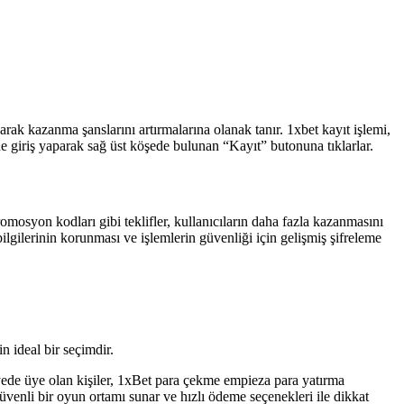
arak kazanma şanslarını artırmalarına olanak tanır. 1xbet kayıt işlemi,
sine giriş yaparak sağ üst köşede bulunan “Kayıt” butonuna tıklarlar.
mosyon kodları gibi teklifler, kullanıcıların daha fazla kazanmasını
bilgilerinin korunması ve işlemlerin güvenliği için gelişmiş şifreleme
 ideal bir seçimdir.
 sayede üye olan kişiler, 1xBet para çekme empieza para yatırma
üvenli bir oyun ortamı sunar ve hızlı ödeme seçenekleri ile dikkat