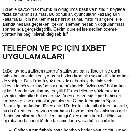
1xBet’e kaydolmak mümkün olduğunca basit ve hızlıdır, böylece
fazla zamanınızı almaz. Bu bonuslar, oyuncuların kazançlarını
katlamaları için mükemmel bir fırsat sunar. Yatırımlar genellikle
anında hesaba geçerken, çekim işlemleri hesabın doğrulanması
sonrasında gerçekleştirilir. Çekim süreleri ise seçilen ödeme
yöntemine bağlı olarak değişebilir.”
TELEFON VE PC IÇIN 1XBET
UYGULAMALARI
1xBet ayrıca trafikten tasarruf sağlayan, bahis listeleri ve canlı
bahis bölümlerinin çalışmasını hızlandıran bir masaüstü sürümüne
de sahiptir. Bu sürümü yüklemek için, bahis şirketinin web
sitesinde bêtisier sayfanın alt menüsündeki “Windows” bölümüne
gidin. Burada uygulamayı çeşitli PC modellerine yüklemek için
ayrıntılı talimatlar bulacaksınız. Ancak, çevrimiçi spor bahisleri
empieza online casinolar yasaldır ve Gençlik empieza Spor
Bakanlığı tarafından düzenlenir. Türkler tutkulu futbol taraftarlarıdır,
bu da ülkede çok sayıda spor bahis hayranı olduğu anlamına gelir.
Bahis portallarının özellikleri, hangi ülkenin onu kabul ettiğine ve
topraklarında hangi türden kullanıcıların yaşadığına bağlıdır.
Golften tutun futbola hatta hentbola kadar your ex türlü maç