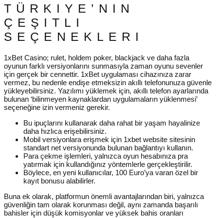
TÜRKIYE’NIN
ÇEŞITLI
SEÇENEKLERI
1xBet Casino; rulet, holdem poker, blackjack ve daha fazla
oyunun farklı versiyonlarını sunmasıyla zaman oyunu sevenler
için gerçek bir cennettir. 1xBet uygulaması cihazınıza zarar
vermez, bu nedenle endişe etmeksizin akıllı telefonunuza güvenle
yükleyebilirsiniz. Yazılımı yüklemek için, akıllı telefon ayarlarında
bulunan ‘bilinmeyen kaynaklardan uygulamaların yüklenmesi’
seçeneğine izin vermeniz gerekir.
Bu ipuçlarını kullanarak daha rahat bir yaşam hayalinize
daha hızlıca erişebilirsiniz.
Mobil versiyonlara erişmek için 1xbet website sitesinin
standart net versiyonunda bulunan bağlantıyı kullanın.
Para çekme işlemleri, yalnızca oyun hesabınıza pra
yatırmak için kullandığınız yöntemlerle gerçekleştirilir.
Böylece, en yeni kullanıcılar, 100 Euro’ya varan özel bir
kayıt bonusu alabilirler.
Buna ek olarak, platformun önemli avantajlarından biri, yalnızca
güvenliğin tam olarak korunması değil, aynı zamanda başarılı
bahisler için düşük komisyonlar ve yüksek bahis oranları