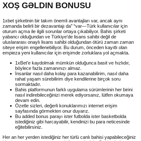
XOŞ GƏLDIN BONUSU
1xbet şirketinin bir takım önemli avantajları var, ancak aynı
zamanda belirli bir dezavantajı da” “var—Türk kullanıcılar için
oturum açma ile ilgili sorunlar ortaya çıkabiliyor. Bahis şirketi
yabancı olduğundan ve Türkiye’de lisans sahibi değil de
uluslararası onaylı lisans sahibi olduğundan ötürü zaman zaman
siteye erişim engellenebiliyor. Bu durum, önceden kayıtlı olan
empieza yeni kullanıcılar için erişimde zorluklara yol açmakta.
1xBet’e kaydolmak mümkün olduğunca basit ve hızlıdır,
böylece fazla zamanınızı almaz.
İnsanlar nasıl daha kolay para kazanabilirim, nasıl daha
rahat yaşam sürebilirim diye kendilerine birçok soru
sormaktadır.
Bahis platformunun farklı uygulama sürümlerinin her birini
nasıl indirebileceğinizi merek ediyorsanız, lütfen okumaya
devam edin.
Özetle sizleri, değerli konuklarımızı internet erişim
sayfasında görmekten onur duyarız.
Bu added bonus parayı ister futbolda ister basketbolda
istediğiniz gibi harcayabilir, kendinizi bu para neticesinde
eğitebilirsiniz.
Her an her yerden istediğiniz her türlü canlı bahisi yapabileceğiniz