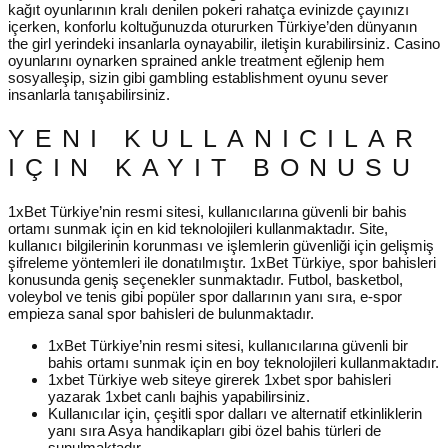
kağıt oyunlarının kralı denilen pokeri rahatça evinizde çayınızı
içerken, konforlu koltuğunuzda otururken Türkiye’den dünyanın
the girl yerindeki insanlarla oynayabilir, iletişin kurabilirsiniz. Casino
oyunlarını oynarken sprained ankle treatment eğlenip hem
sosyalleşip, sizin gibi gambling establishment oyunu sever
insanlarla tanışabilirsiniz.
YENI KULLANICILAR
IÇIN KAYIT BONUSU
1xBet Türkiye’nin resmi sitesi, kullanıcılarına güvenli bir bahis
ortamı sunmak için en kid teknolojileri kullanmaktadır. Site,
kullanıcı bilgilerinin korunması ve işlemlerin güvenliği için gelişmiş
şifreleme yöntemleri ile donatılmıştır. 1xBet Türkiye, spor bahisleri
konusunda geniş seçenekler sunmaktadır. Futbol, basketbol,
voleybol ve tenis gibi popüler spor dallarının yanı sıra, e-spor
empieza sanal spor bahisleri de bulunmaktadır.
1xBet Türkiye’nin resmi sitesi, kullanıcılarına güvenli bir
bahis ortamı sunmak için en boy teknolojileri kullanmaktadır.
1xbet Türkiye web siteye girerek 1xbet spor bahisleri
yazarak 1xbet canlı bajhis yapabilirsiniz.
Kullanıcılar için, çeşitli spor dalları ve alternatif etkinliklerin
yanı sıra Asya handikapları gibi özel bahis türleri de
sunulmaktadır.