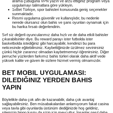
arama çubuğuna VPN yazın ve arzu ettiğiniz program veya
uygulamayı talimatlara göre yükleyin.
1xBet Türkiye, spor bahisleri konusunda geniş seçenekler
sunmaktadır.
Resmi uygulama güvenilir ve kullanışlıdır, bu nedenle
nerede olursanız olun bahis ve şans oyunları oynamak için
bu harika fırsatı değerlendirin.
Sırf siz değerli oyuncularımız daha hızlı ve de daha etkili bahisler
çıkarabilsinler diye. Bu reward parayı ister futbolda ister
basketbolda istediğiniz gibi harcayabilir, kendinizi bu para
neticesinde eğitebilirsiniz. Kaybettiğinizde üzülmez sevinirsiniz
çünkü hiçbir zararınız olmadan kaybetmemeyi öğrenirsiniz. Diğer
perruche yüzlerden farkımız bahis türleri olarak daha aktif vede
yüksek kalite ve güven ile sizlere hizmet vermiş olmamızdır.
BET MOBIL UYGULAMASI:
DILEDIĞINIZ YERDEN BAHIS
YAPIN
Böylelikle daha çok afin de kazanabilir, daha çok avantaj
sağlayabilirsiniz. Ben müsabakalardan anlamıyorum fakat casina
veya tavla gibi oyunlarda üstünüm dediğinizde hoş geldiniz,
sitemizin bingo kısmı da sizin için mevcuttur. İnsanlar nasıl daha