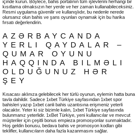
içinde kurun. Böylece, bahis portalının tüm işlevlerini herhangi bir
kısıtlama olmaksızın her yerde ve her zaman kullanabileceksiniz.
Resmi uygulama güvenilir ve kullanışlıdır, bu nedenle nerede
olursanız olun bahis ve şans oyunları oynamak için bu harika
fırsatı değerlendirin.
AZƏRBAYCANDA
YERLI QAYDALAR –
QUMAR OYUNU
HAQQINDA BILMƏLI
OLDUĞUNUZ HƏR
ŞEY
Kısacası aklınıza gelebilecek her türlü oyunun, eylemin hatta buna
tavla dahildir. Sadece 1xbet Türkiye sayfasından 1xbet spor
bahisleri yazıp 1xbet canli bahis uzantısına erişmeniz yeterli
olacaktır. Yeter ki siz bizimle kalın, 1xbet Türkiye sayfasında
bulunmanız yeterlidir. 1xBet Türkiye, yeni kullanıcılar ve mevcut
müşteriler için çeşitli bonus empieza promosyonlar sunmaktadır.
Hoş geldin bonusu, bedava bahis ve promosyon kodları gibi
teklifler, kullanıcıların daha fazla kazanmasını sağlar.