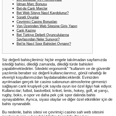
İdman Mərc Bonusu
Bet-də Canlı Mərclər
Bet Web Siteye Nasıl Kaydolunur?
Sürətli Oyunlar
Çevrimiçi Casino Bonusları
Vpn Üzerinden Web Sitesine Giriş Yapın
Canlı Kazino
Bet Türkiye Değerli Oyunculularına
Sayfasından Neler Sunuyor?
Bet’te Nasıl Spor Bahisleri Oynanır?
Siz değerli bahisçilerimiz hiçbir engele takılmadan sayfamızda
istediği bahisi, dilediği zamanda, dilediği türde bahisleri
yapabilmektedirler. Sitedeki ergonomik” “kullanım ve de güvenilir
yazılımla beraber siz değerli kullanıcılarımız, gönül rahatlığı ile
elverişli koşullarımızdan faydalanabileceklerdir. Evinizden
ayrılmadan gerçek bir casino salonunun atmosferine girmenizi
sağlayan canlı krupiyeli çok sayıda oyun ise özel ilgiyi hak ediyor.
Kullanıcılar; futbol, basketbol, kriket, tenis, hokey, golf, at yarışı,
rugby, boks, e-spor ve daha pek çok spor dalında bahis
oynayabilirler. Ayrıca, siyasi olaylar ve diğer özel etkinlikler için de
bahis oynanabilir.
Bu nedenle, bahis sitesi ve çevrimiçi casino sah web sitesini