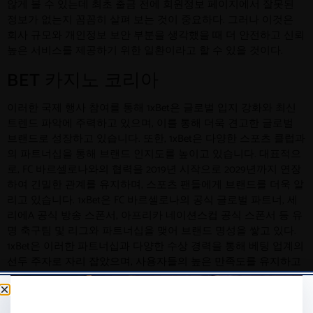
않게 볼 수 있는데 최초 출금 전에 회원정보 페이지에서 잘못된
정보가 없는지 꼼꼼히 살펴 보는 것이 중요하다. 그러나 이것은
회사 규모와 개인정보 보안 부분을 생각했을 때 더 안전하고 신뢰
높은 서비스를 제공하기 위한 일환이라고 할 수 있을 것이다.
BET 카지노 코리아
이러한 국제 행사 참여를 통해 1xBet은 글로벌 입지 강화와 최신
트렌드 파악에 주력하고 있으며, 이를 통해 더욱 견고한 글로벌
브랜드로 성장하고 있습니다. 또한, 1xBet은 다양한 스포츠 클럽과
의 파트너십을 통해 브랜드 인지도를 높이고 있습니다. 대표적으
로, FC 바르셀로나와의 협력을 2019년 시작으로 2029년까지 연장
하여 긴밀한 관계를 유지하며, 스포츠 팬들에게 브랜드를 더욱 알
리고 있습니다. 1xBet은 FC 바르셀로나의 공식 글로벌 파트너, 세
리에A 공식 방송 스폰서, 아프리카 네이션스컵 공식 스폰서 등 유
명 축구팀 및 리그와 파트너십을 맺어 브랜드 명성을 쌓고 있다.
1xBet은 이러한 파트너십과 다양한 수상 경력을 통해 베팅 업계의
선두 주자로 자리 잡았으며, 사용자들의 높은 만족도를 유지하고
있다.
라이브 카지노에서는 고화질의 스트리밍 서비스와 전문 딜