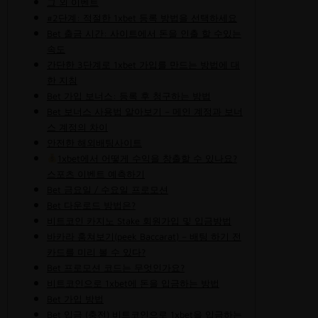
그 외 이벤트
#2단계: 적절한 1xbet 등록 방법을 선택하세요
Bet 출금 시간: 사이트에서 돈을 인출 할 수있는
속도
간단한 3단계로 1xbet 가입를 만드는 방법에 대
한 지침
Bet 가입 보너스: 등록 후 청구하는 방법
Bet 보너스 사용법 알아보기 – 메인 계정과 보너
스 계정의 차이
안전한 해외배팅사이트
1xbet에서 어떻게 수익을 창출할 수 있나요?
스포츠 이벤트 예측하기
Bet 금요일 / 수요일 프로모션
Bet 다운로드 방법은?
비트코인 카지노 Stake 회원가입 및 입금방법
바카라 훔쳐보기(peek Baccarat) – 배팅 하기 전
카드를 미리 볼 수 있다?
Bet 프로모션 코드는 무엇인가요?
비트코인으로 1xbet에 돈을 입금하는 방법
Bet 가입 방법
Bet 입금 (충전) 비트코인으로 1xbet을 입금하는