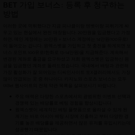
BET 가입 보너스: 등록 후 청구하는
방법
이러한 곳에 먹튀했다간 지금 피나클이랑 텐벳이랑 피튀기게 싸
우고 있는 현실에서 완전 매장됩니다. 20만원을 입금했다고 가정
하면, 메인 계정에는 20만원 + 보너스 계정에는 14만원(100유로)
이 들어오는 겁니다. 원엑스벳을 가입하고 첫 충전을 하게되면 보
너스 포인트 100유로(한화로 13~14만원)을 지급해준다. 계속해서
변경된 계좌로 출금을 요구하셨고 저희 원엑스벳은 입금하신 원
금을 입금했던 계좌로 돌려드렸습니다. 국내에서 배팅과 관련해
가장 활성화가 잘 되어있는 디씨인사이트 토X갤러리에서도 가장
많이 언급되는 곳 중 하나이다. 카지노와 스포츠 보너스는 모두
1XBet 웹사이트의 전체 약관 목록을 살펴보시기 바랍니다.
주요 매력은 다양한 스포츠에서의 광범위한 이벤트 선택과
경쟁력 있는 배당률로 베팅 경험을 향상시킵니다.
원엑스벳이 세계적인 베팅 플랫폼으로 올라설 수 있게 된
계기는 바로 아시아 베팅 시장에 진출하고 부터 다양한 경
기를 높은 배당률을 제공하면서 많은 유저를 유입시키는데
성공했기 때문입니다.