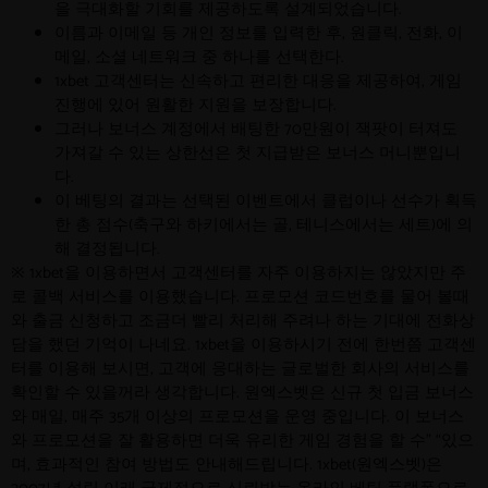
을 극대화할 기회를 제공하도록 설계되었습니다.
이름과 이메일 등 개인 정보를 입력한 후, 원클릭, 전화, 이
메일, 소셜 네트워크 중 하나를 선택한다.
1xbet 고객센터는 신속하고 편리한 대응을 제공하여, 게임
진행에 있어 원활한 지원을 보장합니다.
그러나 보너스 계정에서 배팅한 70만원이 잭팟이 터져도
가져갈 수 있는 상한선은 첫 지급받은 보너스 머니뿐입니
다.
이 베팅의 결과는 선택된 이벤트에서 클럽이나 선수가 획득
한 총 점수(축구와 하키에서는 골, 테니스에서는 세트)에 의
해 결정됩니다.
※ 1xbet을 이용하면서 고객센터를 자주 이용하지는 않았지만 주
로 콜백 서비스를 이용했습니다. 프로모션 코드번호를 물어 볼때
와 출금 신청하고 조금더 빨리 처리해 주려나 하는 기대에 전화상
담을 했던 기억이 나네요. 1xbet을 이용하시기 전에 한번쯤 고객센
터를 이용해 보시면, 고객에 응대하는 글로벌한 회사의 서비스를
확인할 수 있을꺼라 생각합니다. 원엑스벳은 신규 첫 입금 보너스
와 매일, 매주 35개 이상의 프로모션을 운영 중입니다. 이 보너스
와 프로모션을 잘 활용하면 더욱 유리한 게임 경험을 할 수” “있으
며, 효과적인 참여 방법도 안내해드립니다. 1xbet(원엑스벳)은