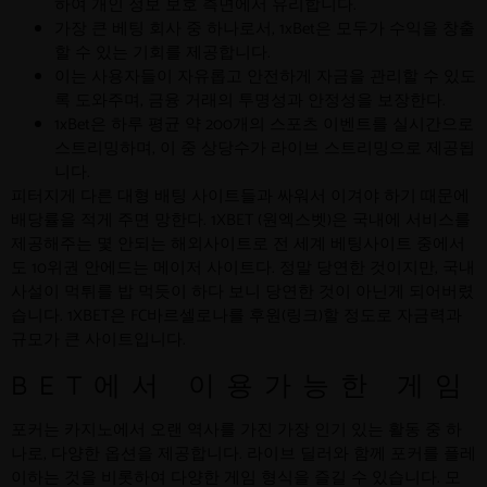
하여 개인 정보 보호 측면에서 유리합니다.
가장 큰 베팅 회사 중 하나로서, 1xBet은 모두가 수익을 창출
할 수 있는 기회를 제공합니다.
이는 사용자들이 자유롭고 안전하게 자금을 관리할 수 있도
록 도와주며, 금융 거래의 투명성과 안정성을 보장한다.
1xBet은 하루 평균 약 200개의 스포츠 이벤트를 실시간으로
스트리밍하며, 이 중 상당수가 라이브 스트리밍으로 제공됩
니다.
피터지게 다른 대형 배팅 사이트들과 싸워서 이겨야 하기 때문에
배당률을 적게 주면 망한다. 1XBET (원엑스벳)은 국내에 서비스를
제공해주는 몇 안되는 해외사이트로 전 세계 베팅사이트 중에서
도 10위권 안에드는 메이저 사이트다. 정말 당연한 것이지만, 국내
사설이 먹튀를 밥 먹듯이 하다 보니 당연한 것이 아닌게 되어버렸
습니다. 1XBET은 FC바르셀로나를 후원(링크)할 정도로 자금력과
규모가 큰 사이트입니다.
BET에서 이용가능한 게임
포커는 카지노에서 오랜 역사를 가진 가장 인기 있는 활동 중 하
나로, 다양한 옵션을 제공합니다. 라이브 딜러와 함께 포커를 플레
이하는 것을 비롯하여 다양한 게임 형식을 즐길 수 있습니다. 모