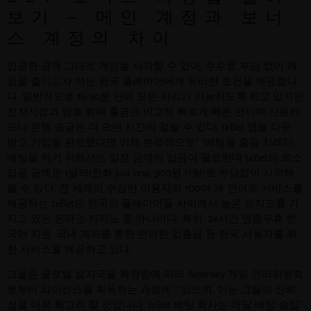
보기 – 메인 계정과 보너
스 계정의 차이
입금한 금액 그대로 게임을 시작할 수 있어, 수수료 부담 없이 게
임을 즐기고자 하는 한국 플레이어에게 유리한 조건을 제공합니
다. 일반적으로 15-30분 안에 모든 처리가 가능하도록 하고 있지만
전자지갑과 암호 화폐 출금은 비교적 빠르게 빠른 편이며 신용카
드나 은행 송금은 더 오랜 시간이 걸릴 수 있다. 1xBet 앱을 다운
받고 가입을 완료했다면 이제 본격적으로” “베팅을 즐길 차례다.
베팅을 하기 위해서는 일정 금액의 입금이 필요한데 1xBet의 최소
입금 금액은 1달러(한화 just one, 300원가량)로 부담없이 시작해
볼 수 있다. 전 세계의 수십만 이용자와 100여 개 언어로 서비스를
제공하는 1xBet은 한국인 플레이어들 사이에서 높은 인지도를 가
지고 있는 온라인 카지노 중 하나이다. 특히, 24시간 연중무휴 한
국어 지원, 국내 계좌를 통한 편리한 입출금 등 한국 사용자를 위
한 서비스를 제공하고 있다.
그들은 글로벌 발자국을 확장함에 따라 Alderney 게임 관리위원회
로부터 라이선스를 획득하는 과정에” “있으며, 이는 그들의 신뢰
성을 더욱 확고히 할 것입니다. 1xBet 베팅 회사는 매달 베팅 슬립”