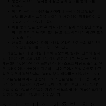
방문하다 1XBET 일다음과 같은 공식 링크를 통해 그를
1xbet66.
이러한 문제는 사용자들 사이에서 논쟁이 되고 있으며,
1xBet의 서비스 품질을 높이기 위한 개선이 필요하다는 목
소리가 나오고 있기도 하다.
이를 통해 입금 완료 후 위 이미지와 같이 우측 상단 프로필
아이콘 클릭 후 왼쪽에 보이는 보너스 계정에서 확인해보실
수 있습니다.
※ 1xGamble에서는 다양한 해외 온라인 카지노의 최신 보너
스와 혜택 정보를 소개하고 있습니다.
이 기능은 플레이 중 베팅에 특히 유용하며, 팀이나 선수의 실시
간 성능을 기반으로 정보에 입각한 결정을 내릴 수 있는 기회를
제공합니다. 온라인 카지노뿐만 아니라 스포츠 베팅도 즐기고 싶
은 플레이어나 한국어를 지원하는 사이트에서 은행 송금도 하고
싶은 경우에 적합합니다. Four 이상의 배당률로 베팅에서 7, 183
KRW를 잃을 때마다 한 번의 무료 스핀을 얻을 기회가 있으며, 하
나의 선택이 포뮬러 1 경주에 있어야 합니다. 최고급 제공업체와
장르 및 스타일을 아우르는 게임 선택으로, 플레이어들은 프리미
엄 게임 경험을 보장받을 수 있습니다.
BET 보너스 사용법 알아