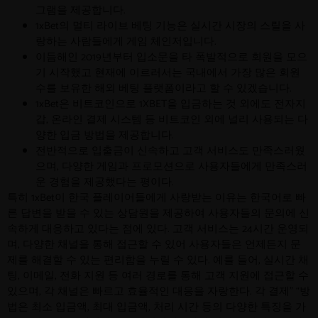
그램을 제공합니다.
1xBet의 멀티 라이브 베팅 기능은 실시간 시장의 스릴을 사
랑하는 사람들에게 게임 체인저입니다.
이듬해인 2019년부터 입소문을 타 폭발적으로 회원을 모으
기 시작했고 현재에 이르러서는 국내에서 가장 많은 회원
수를 보유한 해외 베팅 플랫폼이라고 할 수 있겠습니다.
1xBet은 비트코인으로 1XBET을 입금하는 것 외에도 전자지
갑, 온라인 결제 시스템 등 비트코인 ​​외에 널리 사용되는 다
양한 입금 방법을 제공합니다.
전반적으로 입출금이 신속하고 고객 서비스도 만족스러웠
으며, 다양한 게임과 프로모션으로 사용자들에게 만족스러
운 경험을 제공했다는 평이다.
특히 1xBet이 한국 플레이어들에게 사랑받는 이유는 한국어로 빠
른 답변을 받을 수 있는 상담원을 제공하여 사용자들의 문의에 신
속하게 대응하고 있다는 점에 있다. 고객 서비스는 24시간 운영되
며, 다양한 채널을 통해 접근할 수 있어 사용자들은 언제든지 문
제를 해결할 수 있는 편리함을 누릴 수 있다. 예를 들어, 실시간 채
팅, 이메일, 전화 지원 등 여러 경로를 통해 고객 지원에 접근할 수
있으며, 각 채널은 빠르고 효율적인 대응을 자랑한다. 각 결제” “방
법은 최소 입금액, 최대 입금액, 처리 시간 등의 다양한 특징을 가