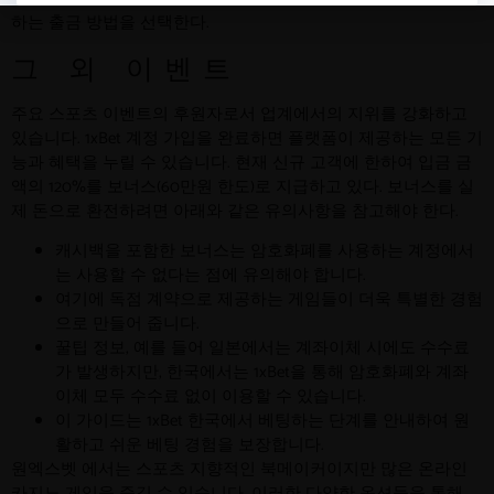
하는 출금 방법을 선택한다.
그 외 이벤트
주요 스포츠 이벤트의 후원자로서 업계에서의 지위를 강화하고
있습니다. 1xBet 계정 가입을 완료하면 플랫폼이 제공하는 모든 기
능과 혜택을 누릴 수 있습니다. 현재 신규 고객에 한하여 입금 금
액의 120%를 보너스(60만원 한도)로 지급하고 있다. 보너스를 실
제 돈으로 환전하려면 아래와 같은 유의사항을 참고해야 한다.
캐시백을 포함한 보너스는 암호화폐를 사용하는 계정에서
는 사용할 수 없다는 점에 유의해야 합니다.
여기에 독점 계약으로 제공하는 게임들이 더욱 특별한 경험
으로 만들어 줍니다.
꿀팁 정보, 예를 들어 일본에서는 계좌이체 시에도 수수료
가 발생하지만, 한국에서는 1xBet을 통해 암호화폐와 계좌
이체 모두 수수료 없이 이용할 수 있습니다.
이 가이드는 1xBet 한국에서 베팅하는 단계를 안내하여 원
활하고 쉬운 베팅 경험을 보장합니다.
원엑스벳 에서는 스포츠 지향적인 북메이커이지만 많은 온라인
카지노 게임을 즐길 수 있습니다. 이러한 다양한 옵션들을 통해