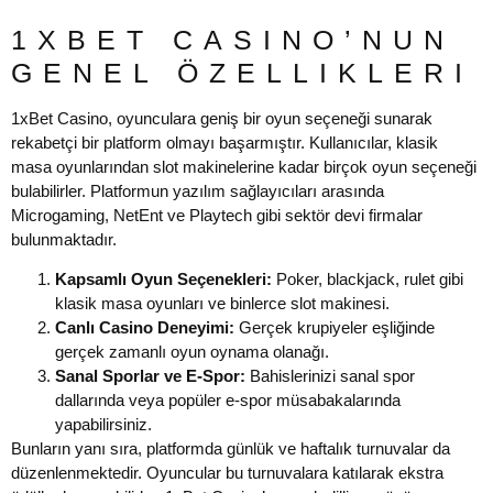
1XBET CASINO’NUN
GENEL ÖZELLIKLERI
1xBet Casino, oyunculara geniş bir oyun seçeneği sunarak
rekabetçi bir platform olmayı başarmıştır. Kullanıcılar, klasik
masa oyunlarından slot makinelerine kadar birçok oyun seçeneği
bulabilirler. Platformun yazılım sağlayıcıları arasında
Microgaming, NetEnt ve Playtech gibi sektör devi firmalar
bulunmaktadır.
Kapsamlı Oyun Seçenekleri:
Poker, blackjack, rulet gibi
klasik masa oyunları ve binlerce slot makinesi.
Canlı Casino Deneyimi:
Gerçek krupiyeler eşliğinde
gerçek zamanlı oyun oynama olanağı.
Sanal Sporlar ve E-Spor:
Bahislerinizi sanal spor
dallarında veya popüler e-spor müsabakalarında
yapabilirsiniz.
Bunların yanı sıra, platformda günlük ve haftalık turnuvalar da
düzenlenmektedir. Oyuncular bu turnuvalara katılarak ekstra