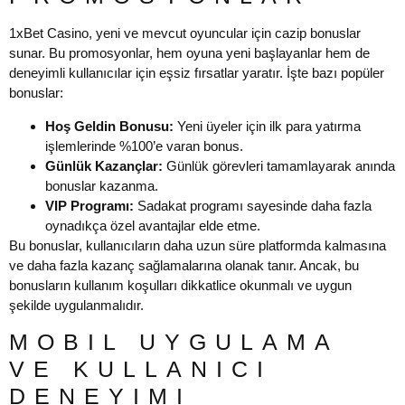
1xBet Casino, yeni ve mevcut oyuncular için cazip bonuslar
sunar. Bu promosyonlar, hem oyuna yeni başlayanlar hem de
deneyimli kullanıcılar için eşsiz fırsatlar yaratır. İşte bazı popüler
bonuslar:
Hoş Geldin Bonusu:
Yeni üyeler için ilk para yatırma
işlemlerinde %100’e varan bonus.
Günlük Kazançlar:
Günlük görevleri tamamlayarak anında
bonuslar kazanma.
VIP Programı:
Sadakat programı sayesinde daha fazla
oynadıkça özel avantajlar elde etme.
Bu bonuslar, kullanıcıların daha uzun süre platformda kalmasına
ve daha fazla kazanç sağlamalarına olanak tanır. Ancak, bu
bonusların kullanım koşulları dikkatlice okunmalı ve uygun
şekilde uygulanmalıdır.
MOBIL UYGULAMA
VE KULLANICI
DENEYIMI