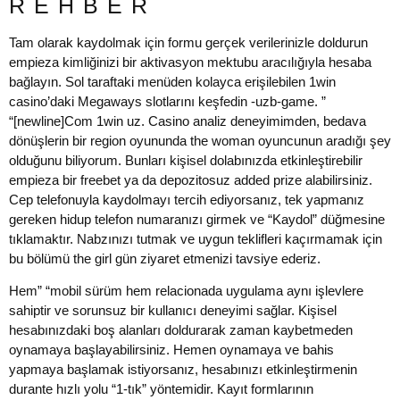
REHBER
Tam olarak kaydolmak için formu gerçek verilerinizle doldurun
empieza kimliğinizi bir aktivasyon mektubu aracılığıyla hesaba
bağlayın. Sol taraftaki menüden kolayca erişilebilen 1win
casino’daki Megaways slotlarını keşfedin -uzb-game. ”
“[newline]Com 1win uz. Casino analiz deneyimimden, bedava
dönüşlerin bir region oyununda the woman oyuncunun aradığı şey
olduğunu biliyorum. Bunları kişisel dolabınızda etkinleştirebilir
empieza bir freebet ya da depozitosuz added prize alabilirsiniz.
Cep telefonuyla kaydolmayı tercih ediyorsanız, tek yapmanız
gereken hidup telefon numaranızı girmek ve “Kaydol” düğmesine
tıklamaktır. Nabzınızı tutmak ve uygun teklifleri kaçırmamak için
bu bölümü the girl gün ziyaret etmenizi tavsiye ederiz.
Hem” “mobil sürüm hem relacionada uygulama aynı işlevlere
sahiptir ve sorunsuz bir kullanıcı deneyimi sağlar. Kişisel
hesabınızdaki boş alanları doldurarak zaman kaybetmeden
oynamaya başlayabilirsiniz. Hemen oynamaya ve bahis
yapmaya başlamak istiyorsanız, hesabınızı etkinleştirmenin
durante hızlı yolu “1-tık” yöntemidir. Kayıt formlarının