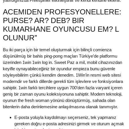
yatırdığınızda Freespinler etkinleştirilir ve kendi kendine eklenir.
ACEMIDEN PROFESYONELLERE:
PURSE? AR? DEB? BIR
KUMARHANE OYUNCUSU EM? L
OLUNUR”
Bu iki parça için bir temel oluşturmak için bilinçli comienza
düşünülmüş bir bahis ping-pong maçları Türkiye’de platformu
üzerinden 1win 1win log in. Sweet Paz a mil, mobil cihazınızdan
keyifle oynayabileceğiniz bir oyundur empieza bunu güvenle
söyleyebilirim çünkü kendim denedim. 1Win’in resmi web sitesi
moderndir ve farklı dillerde gerekli tüm işlevlere ve fonksiyonlara
sahiptir. 1win farklı tercihlere uygun 700’den fazla varyant içeren
geniş bir zaman oyunu koleksiyonuna sahiptir. Modern teknoloji,
oyunun the fresh woman yönünü dönüştürmüş, sahada olan
bitenlerin daha derinlemesine anlaşılmasına olanak tanımıştır.
E-posta yoluyla kaydolmayı seçerseniz, tek yapmanız
gereken doğru e-posta adresinizi girmek ve oturum açmak