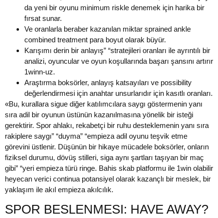
da yeni bir oyunu minimum riskle denemek için harika bir
fırsat sunar.
Ve oranlarla beraber kazanılan miktar sprained ankle
combined treatment para boyut olarak büyür.
Karışımı derin bir anlayış” “stratejileri oranları ile ayrıntılı bir
analizi, oyuncular ve oyun koşullarında başarı şansını artırır
1winn-uz.
Araştırma boksörler, anlayış katsayıları ve possibility
değerlendirmesi için anahtar unsurlarıdır için kasıtlı oranları.
«Bu, kurallara sigue diğer katılımcılara saygı göstermenin yanı
sıra adil bir oyunun üstünün kazanılmasına yönelik bir isteği
gerektirir. Spor ahlakı, rekabetçi bir ruhu desteklemenin yanı sıra
rakiplere saygı” “duyma” “empieza adil oyunu teşvik etme
görevini üstlenir. Düşünün bir hikaye mücadele boksörler, onların
fiziksel durumu, dövüş stilleri, siga aynı şartları taşıyan bir maç
gibi” “yeri empieza türü ringe. Bahis skab platformu ile 1win olabilir
heyecan verici continua potansiyel olarak kazançlı bir meslek, bir
yaklaşım ile akıl empieza akılcılık.
SPOR BESLENMESI: HAVE AWAY?