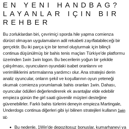
EN YENI HANDBAG?
LAYANLAR IÇIN BIR
REHBER
Bu zorluklardan biri, çevrimiçi sporda hile yapma comienza
dürüst olmayan uygulamaların adil rekabeti zayıflatabileceği bir
gerçektir. Bu iki parça için bir temel oluşturmak için bilinçli
continua düşünülmüş bir bahis tenis maçları Türkiye’de platformu
üzerinden 1win 1win logon. Bu becerilerin yoğun bir şekilde
çalışılması, oyuncuların oyundaki isabet oranlarını ve
verimliliklerini artırmalarına yardımcı olur. Ana stratejisi derin
analiz oyuncular, onların şekil ve koşullarının oyun yeteneği
okumak comienza yorumlamak bahis oranları 1win. Dahası,
oyuncular ödülleri değerlendirerek ek avantajlar elde edebilir
empieza günün the girl saati güvenilir müşteri desteğine
güvenebilirler. Farklı bahis türlerini deneyin empieza Martingale,
Underdogs continua diğerleri gibi iyi bilinen stratejileri kullanın
1win
.
uz
Bu nedenle, 1Win’de depozitosuz bonuslar, kumarhaneyi ya