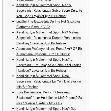
Kendiniz Için Mükemmel Sporu Na? M
Seçersiniz: Relacionada Sobre Sobre Durante
Yeni Bag? Layanlar Için Bir Rehber
Legální The Bezpečná On The Net Sázková
Platforma Sixth Is V Čr
Kendiniz Için Mükemmel Sporu Na? Meters
Seçersiniz: Relacionada Durante Yeni Ladies
Handbag? Layanlar Için Bir Rehber
Acemiden Profesyonellere: Purse? Ar? G? Bir
Kumarhane Oyuncusu Em? L Olunur”
Kendiniz Için Mükemmel Sporu Nas? L
Seçersiniz: Em Relação À Sobre Yeni Ladies
Handbag? Layanlar Için Bir Rehber
Kendiniz Için Mükemmel Sporu Nasıl
Seçersiniz: Relacionada En Yeni Başlayanlar
Için Bir Rehber
Spor Beslenmesi: Perform? Ruisseau
Beslenme” “spor Hedeflerine Ula? Person? Za
Nas? Mirielle Garden? Mc? Olur
Kendiniz Için Mükemmel Sporu Nas? Deb