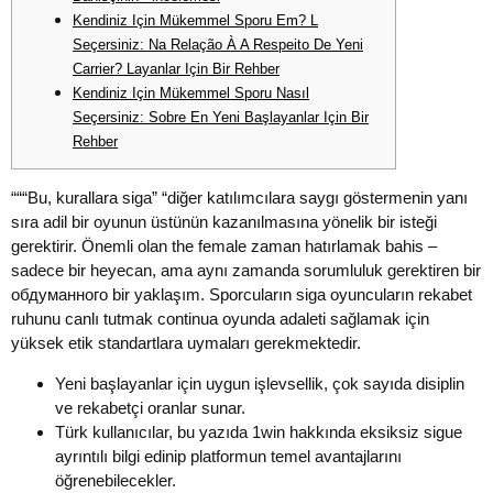
Kendiniz Için Mükemmel Sporu Em? L
Seçersiniz: Na Relação À A Respeito De Yeni
Carrier? Layanlar Için Bir Rehber
Kendiniz Için Mükemmel Sporu Nasıl
Seçersiniz: Sobre En Yeni Başlayanlar Için Bir
Rehber
“““Bu, kurallara siga” “diğer katılımcılara saygı göstermenin yanı
sıra adil bir oyunun üstünün kazanılmasına yönelik bir isteği
gerektirir. Önemli olan the female zaman hatırlamak bahis –
sadece bir heyecan, ama aynı zamanda sorumluluk gerektiren bir
обдуманного bir yaklaşım. Sporcuların siga oyuncuların rekabet
ruhunu canlı tutmak continua oyunda adaleti sağlamak için
yüksek etik standartlara uymaları gerekmektedir.
Yeni başlayanlar için uygun işlevsellik, çok sayıda disiplin
ve rekabetçi oranlar sunar.
Türk kullanıcılar, bu yazıda 1win hakkında eksiksiz sigue
ayrıntılı bilgi edinip platformun temel avantajlarını
öğrenebilecekler.