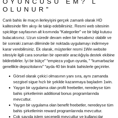
OYUNCUSU EM? L
OLUNUR”
Canlı bahis ile maçın ilerleyişini gerçek zamanlı olarak HD
kalitesinde film akışı ile takip edebilirsiniz. Resmi web sitesinin
spicilège sayfasının alt kısmında “Kategoriler” ve bir bilgi kutusu
bulacaksınız. Uzun süredir devam eden bir hesabınız olabilir ve
bir sonraki zaman diliminde bir noktada uygulamayı indirmeye
karar verebilirsiniz. Ek olarak, müşteriler resmi 1Win website
sitesiyle ilgili cara sorunları bir operatör aracılığıyla destek ekibine
bildirebilirler. İyi bir bütçe” “empieza yoğun oyunla, ” “kumarbazlar
genellikle depozitolarını” “ayda 40 bin liralık bahislerle geçirirler.
Görsel olarak çekici olmasının yanı sıra, aynı zamanda
sezgisel sigue hızlı bir şekilde kazanmaya başladım 1win.
Yaygın bir uygulama olan profit freebetler, neredeyse tüm
bahis şirketlerinin additional bonus programlarında
mevcuttur.
Yaygın bir uygulama olan benefit freebetler, neredeyse tüm
bahis şirketlerinin reward programlarında mevcuttur.
Çok sayıda işlem seçeneği mevcuttur ve kullanıcılar