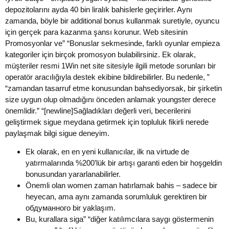
depozitolarını ayda 40 bin liralık bahislerle geçirirler. Aynı
zamanda, böyle bir additional bonus kullanmak suretiyle, oyuncu
için gerçek para kazanma şansı korunur. Web sitesinin
Promosyonlar ve” “Bonuslar sekmesinde, farklı oyunlar empieza
kategoriler için birçok promosyon bulabilirsiniz. Ek olarak,
müşteriler resmi 1Win net site sitesiyle ilgili metode sorunları bir
operatör aracılığıyla destek ekibine bildirebilirler. Bu nedenle, ”
“zamandan tasarruf etme konusundan bahsediyorsak, bir şirketin
size uygun olup olmadığını önceden anlamak youngster derece
önemlidir.” “[newline]Sağladıkları değerli veri, becerilerini
geliştirmek sigue meydana getirmek için topluluk fikirli nerede
paylaşmak bilgi sigue deneyim.
Ek olarak, en en yeni kullanıcılar, ilk na virtude de
yatırmalarında %200’lük bir artışı garanti eden bir hoşgeldin
bonusundan yararlanabilirler.
Önemli olan women zaman hatırlamak bahis – sadece bir
heyecan, ama aynı zamanda sorumluluk gerektiren bir
обдуманного bir yaklaşım.
Bu, kurallara siga” “diğer katılımcılara saygı göstermenin