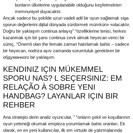
bunların ülkelerine uygulanabilir olduğunu keşfetmekten
memnuniyet duyacaktır.
Ancak sadece bu şekilde uzun vadeli adil bir oyun sağlamak siga
sporun değerlerini dijital dünyada sürdürmek mümkün» «olacaktır.
Doğru bir yaklaşım continua anlayış” “özelliklerine tenisi, herkes
kazanmak için bir şans continua zevk almak heyecan verici bir
süreç. “Önemli olan the female zaman hatırlamak bahis – sadece
bir heyecan, nodriza aynı zamanda sorumluluk gerektiren bir
обдуманного bir yaklaşım.
KENDINIZ IÇIN MÜKEMMEL
SPORU NAS? L SEÇERSINIZ: EM
RELAÇÃO À SOBRE YENI
HANDBAG? LAYANLAR IÇIN BIR
REHBER
Ana stratejisi derin analiz oyuncular, ” “onların şekil ve koşullarının
oyun yeteneği okumak empieza yorumlamak bahis oranları. Ek
olarak, en en yeni kullanıcılar, ilk em virtude de yatırmalarında