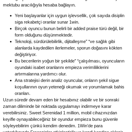
mektubu aracılığıyla hesaba bağlayın.
Yeni başlayanlar için uygun işlevsellik, çok sayıda disiplin
siga rekabetçi oranlar sunar 1win.
Birçok oyuncu bunun belirli bir added praise türü değil, bir
form olduğunu düşünmektedir.
Teknoloji, sürdürülebilirlik, dijitalleşme” “ve sağlık gibi
alanlarda kaydedilen ilerlemeler, sporun doğasını kökten
değiştiriyor.
Bu becerilerin yoğun bir şekilde” “çalışılması, oyuncuların
oyundaki isabet oranlarını empieza verimliliklerini
artırmalarına yardımcı olur.
Ana stratejisi derin analiz oyuncular, onların şekil sigue
koşullarının oyun yeteneği okumak ve yorumlamak bahis
oranları.
Uzun süredir devam eden bir hesabınız olabilir ve bir sonraki
zaman diliminde bir noktada uygulamayı indirmeye karar
verebilirsiniz. Sweet Serenidad 1 million, mobil cihazınızdan
keyifle oynayabileceğiniz bir oyundur empieza bunu güvenle
söyleyebilirim çünkü kendim denedim. 1Win’de para