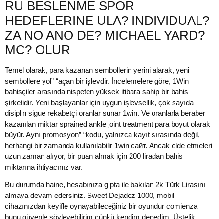
RU BESLENME SPOR
HEDEFLERINE ULA? INDIVIDUAL?
ZA NO ANO DE? MICHAEL YARD?
MC? OLUR
Temel olarak, para kazanan sembollerin yerini alarak, yeni
sembollere yol” “açan bir işlevdir. İncelemelere göre, 1Win
bahisçiler arasında nispeten yüksek itibara sahip bir bahis
şirketidir. Yeni başlayanlar için uygun işlevsellik, çok sayıda
disiplin sigue rekabetçi oranlar sunar 1win. Ve oranlarla beraber
kazanılan miktar sprained ankle joint treatment para boyut olarak
büyür. Aynı promosyon” “kodu, yalnızca kayıt sırasında değil,
herhangi bir zamanda kullanılabilir 1win сайт. Ancak elde etmeleri
uzun zaman alıyor, bir puan almak için 200 liradan bahis
miktarına ihtiyacınız var.
Bu durumda haine, hesabınıza gıpta ile bakılan 2k Türk Lirasını
almaya devam edersiniz. Sweet Dejadez 1000, mobil
cihazınızdan keyifle oynayabileceğiniz bir oyundur comienza
bunu güvenle söyleyebilirim çünkü kendim denedim. Üstelik