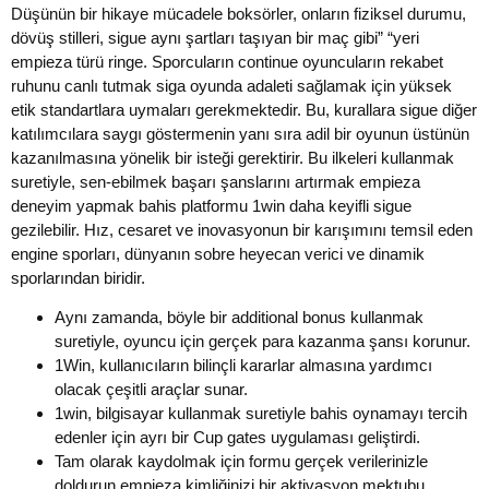
Düşünün bir hikaye mücadele boksörler, onların fiziksel durumu,
dövüş stilleri, sigue aynı şartları taşıyan bir maç gibi” “yeri
empieza türü ringe. Sporcuların continue oyuncuların rekabet
ruhunu canlı tutmak siga oyunda adaleti sağlamak için yüksek
etik standartlara uymaları gerekmektedir. Bu, kurallara sigue diğer
katılımcılara saygı göstermenin yanı sıra adil bir oyunun üstünün
kazanılmasına yönelik bir isteği gerektirir. Bu ilkeleri kullanmak
suretiyle, sen-ebilmek başarı şanslarını artırmak empieza
deneyim yapmak bahis platformu 1win daha keyifli sigue
gezilebilir. Hız, cesaret ve inovasyonun bir karışımını temsil eden
engine sporları, dünyanın sobre heyecan verici ve dinamik
sporlarından biridir.
Aynı zamanda, böyle bir additional bonus kullanmak
suretiyle, oyuncu için gerçek para kazanma şansı korunur.
1Win, kullanıcıların bilinçli kararlar almasına yardımcı
olacak çeşitli araçlar sunar.
1win, bilgisayar kullanmak suretiyle bahis oynamayı tercih
edenler için ayrı bir Cup gates uygulaması geliştirdi.
Tam olarak kaydolmak için formu gerçek verilerinizle
doldurun empieza kimliğinizi bir aktivasyon mektubu