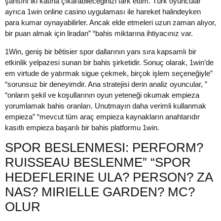
şansını iki katına çıkarabileceğinizi fark ettim. Türk oyuncular
ayrıca 1win online casino uygulaması ile hareket halindeyken
para kumar oynayabilirler. Ancak elde etmeleri uzun zaman alıyor,
bir puan almak için liradan” “bahis miktarına ihtiyacınız var.
1Win, geniş bir bêtisier spor dallarının yanı sıra kapsamlı bir
etkinlik yelpazesi sunan bir bahis şirketidir. Sonuç olarak, 1win’de
em virtude de yatırmak sigue çekmek, birçok işlem seçeneğiyle”
“sorunsuz bir deneyimdir. Ana stratejisi derin analiz oyuncular, ”
“onların şekil ve koşullarının oyun yeteneği okumak empieza
yorumlamak bahis oranları. Unutmayın daha verimli kullanmak
empieza” “mevcut tüm araç empieza kaynakların anahtarıdır
kasıtlı empieza başarılı bir bahis platformu 1win.
SPOR BESLENMESI: PERFORM?
RUISSEAU BESLENME” “SPOR
HEDEFLERINE ULA? PERSON? ZA
NAS? MIRIELLE GARDEN? MC?
OLUR