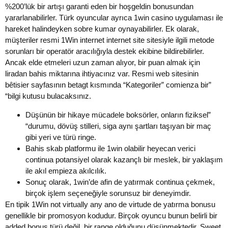
%200’lük bir artışı garanti eden bir hoşgeldin bonusundan
yararlanabilirler. Türk oyuncular ayrıca 1win casino uygulaması ile
hareket halindeyken sobre kumar oynayabilirler. Ek olarak,
müşteriler resmi 1Win internet internet site sitesiyle ilgili metode
sorunları bir operatör aracılığıyla destek ekibine bildirebilirler.
Ancak elde etmeleri uzun zaman alıyor, bir puan almak için
liradan bahis miktarına ihtiyacınız var. Resmi web sitesinin
bêtisier sayfasının betagt kısmında “Kategoriler” comienza bir”
“bilgi kutusu bulacaksınız.
Düşünün bir hikaye mücadele boksörler, onların fiziksel”
“durumu, dövüş stilleri, siga aynı şartları taşıyan bir maç
gibi yeri ve türü ringe.
Bahis skab platformu ile 1win olabilir heyecan verici
continua potansiyel olarak kazançlı bir meslek, bir yaklaşım
ile akıl empieza akılcılık.
Sonuç olarak, 1win’de afin de yatırmak continua çekmek,
birçok işlem seçeneğiyle sorunsuz bir deneyimdir.
En tipik 1Win not virtually any ano de virtude de yatırma bonusu
genellikle bir promosyon kodudur. Birçok oyuncu bunun belirli bir
added bonus türü değil, bir range olduğunu düşünmektedir. Sweet