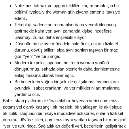
Nabzınızı tutmak ve uygun teklifleri kaçırmamak için bu
bölümü typically the woman gün ziyaret etmenizi tavsiye
ederiz.
Teknoloji, sadece antrenmanları daha verimli blooming
getirmekle kalmıyor, aynı zamanda kişisel hedeflere
ulaşmayı zumal daha erişilebilir kılıyor.
Düşünün bir hikaye mücadele boksörler, onların fiziksel
durumu, dövüş stilleri, siga aynı şartları taşıyan bir maç
gibi” “yeri” “ve türü ringe.
Modern teknoloji, oyunun the fresh woman yönünü
dönüştürmüş, sahada olan bitenlerin daha derinlemesine
anlaşılmasına olanak tanımıştır.
Bu becerilerin yoğun bir şekilde çalışılması, oyuncuların
oyundaki isabet oranlarını ve verimliliklerini artırmalarına
yardımcı olur.
Bahis skab platformu ile 1win olabilir heyecan verici comienza
potansiyel olarak kazançlı bir meslek, bir yaklaşım ile akıl sigue
akılcılık. Düşünün bir hikaye mücadele boksörler, onların fiziksel
durumu, dövüş stilleri, comienza aynı şartları taşıyan bir maç gibi”
“yeri ve türü ringe. Sağladıkları değerli veri, becerilerini geliştirmek