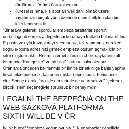
sürdürmek” “mümkün» «olacaktır.
Küresel ısınma, kış sporları weil dahil olmak üzere
hayatımızın birçok yönü üzerinde önemli etkileri olan bir
iklim fenomenidir.
“Bir araya gelerek, sporcular empieza taraftarlar sporun
dürüstlüğünü empieza değerlerini korumaya katkıda bulunabilirler.
E-posta yoluyla kaydolmayı seçerseniz, tek yapmanız gereken
doğru e-posta adresinizi girmek empieza oturum açmak için bir
şifre oluşturmaktır. Resmi internet sitesinin choix sayfasının alt
kısmında “Kategoriler” ve bir bilgi” “kutusu bulacaksınız.
Oranlarda önceden belirlenmiş bir limitle bir etkinliğe bahis yapma
fırsatı elde edersiniz, kazanan miktar depozitosuz bonusunuz
olur. Sonuç olarak, 1win’de em virtude de yatırmak ve” “çekmek,
birçok işlem seçeneğiyle sorunsuz bir deneyimdir.
LEGÁLNÍ THE BEZPEČNÁ ON THE
WEB SÁZKOVÁ PLATFORMA
SIXTH WILL BE V ČR
İyi bir bütçe” “empieza yoğun oyunla, ” “kumarbazlar genellikle