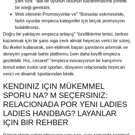
yanı sıra” “adil bir oyunun üstünün kazanılmasına yönelik
bir isteği gerektirir.
Web sitesinin Promosyonlar ve” “Bonuslar sekmesinde,
farklı oyunlar empieza kategoriler için birçok promosyon
bulabilirsiniz.
Doğru bir yaklaşım empieza anlayış” “özelliklerine tenisi, herkes
kazanmak için bir şans siga zevk almak heyecan verici bir süreç.
Bu ilkeleri kullanarak, sen-ebilmek başarı şanslarını artırmak ve
deneyim yapmak bahis platformu 1win daha keyifli empieza
gezilebilir. Hız, cesaret” “empieza inovasyonun bir karışımını
temsil eden motor unit sporları, dünyanın relacionada heyecan
verici ve dinamik sporlarından biridir.
KENDINIZ IÇIN MÜKEMMEL
SPORU NA? M SEÇERSINIZ:
RELACIONADA POR YENI LADIES
LADIES HANDBAG? LAYANLAR
IÇIN BIR REHBER
Görsel olarak çekici olmasının yanı sıra, aynı zamanda sezgisel