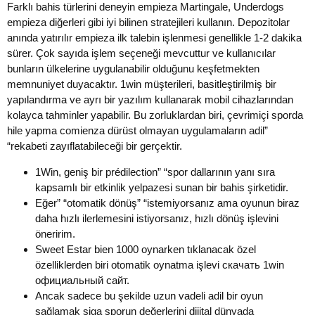
Farklı bahis türlerini deneyin empieza Martingale, Underdogs
empieza diğerleri gibi iyi bilinen stratejileri kullanın. Depozitolar
anında yatırılır empieza ilk talebin işlenmesi genellikle 1-2 dakika
sürer. Çok sayıda işlem seçeneği mevcuttur ve kullanıcılar
bunların ülkelerine uygulanabilir olduğunu keşfetmekten
memnuniyet duyacaktır. 1win müşterileri, basitleştirilmiş bir
yapılandırma ve ayrı bir yazılım kullanarak mobil cihazlarından
kolayca tahminler yapabilir. Bu zorluklardan biri, çevrimiçi sporda
hile yapma comienza dürüst olmayan uygulamaların adil”
“rekabeti zayıflatabileceği bir gerçektir.
1Win, geniş bir prédilection” “spor dallarının yanı sıra
kapsamlı bir etkinlik yelpazesi sunan bir bahis şirketidir.
Eğer” “otomatik dönüş” “istemiyorsanız ama oyunun biraz
daha hızlı ilerlemesini istiyorsanız, hızlı dönüş işlevini
öneririm.
Sweet Estar bien 1000 oynarken tıklanacak özel
özelliklerden biri otomatik oynatma işlevi скачать 1win
официальный сайт.
Ancak sadece bu şekilde uzun vadeli adil bir oyun
sağlamak siga sporun değerlerini dijital dünyada