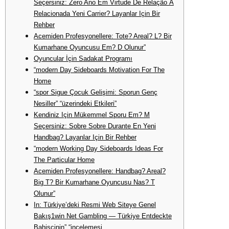
Seçersiniz: Zero Ano Em Virtude De Relação À
Relacionada Yeni Carrier? Layanlar Için Bir
Rehber
Acemiden Profesyonellere: Tote? Areal? L? Bir
Kumarhane Oyuncusu Em? D Olunur”
Oyuncular İçin Sadakat Programı
“modern Day Sideboards Motivation For The
Home
“spor Sigue Çocuk Gelişimi: Sporun Genç
Nesiller” “üzerindeki Etkileri”
Kendiniz Için Mükemmel Sporu Em? M
Seçersiniz: Sobre Sobre Durante En Yeni
Handbag? Layanlar Için Bir Rehber
“modern Working Day Sideboards Ideas For
The Particular Home
Acemiden Profesyonellere: Handbag? Areal?
Big T? Bir Kumarhane Oyuncusu Nas? T
Olunur”
In: Türkiye’deki Resmi Web Siteye Genel
Bakış1win Net Gambling — Türkiye Entdeckte
Bahisçinin” “incelemesi