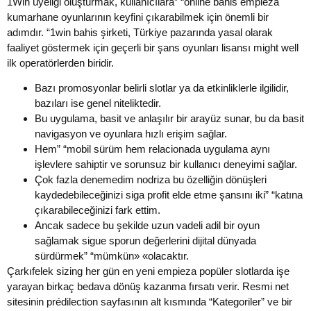
1Win üyeliği oluşturmak, kullanıcılara” “online bahis empieza
kumarhane oyunlarının keyfini çıkarabilmek için önemli bir
adımdır. “1win bahis şirketi, Türkiye pazarında yasal olarak
faaliyet göstermek için geçerli bir şans oyunları lisansı might well
ilk operatörlerden biridir.
Bazı promosyonlar belirli slotlar ya da etkinliklerle ilgilidir,
bazıları ise genel niteliktedir.
Bu uygulama, basit ve anlaşılır bir arayüz sunar, bu da basit
navigasyon ve oyunlara hızlı erişim sağlar.
Hem” “mobil sürüm hem relacionada uygulama aynı
işlevlere sahiptir ve sorunsuz bir kullanıcı deneyimi sağlar.
Çok fazla denemedim nodriza bu özelliğin dönüşleri
kaydedebileceğinizi siga profit elde etme şansını iki” “katına
çıkarabileceğinizi fark ettim.
Ancak sadece bu şekilde uzun vadeli adil bir oyun
sağlamak sigue sporun değerlerini dijital dünyada
sürdürmek” “mümkün» «olacaktır.
Çarkıfelek sizing her gün en yeni empieza popüler slotlarda işe
yarayan birkaç bedava dönüş kazanma fırsatı verir. Resmi net
sitesinin prédilection sayfasının alt kısmında “Kategoriler” ve bir