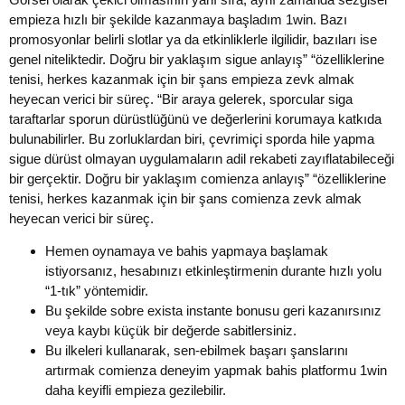
empieza hızlı bir şekilde kazanmaya başladım 1win. Bazı
promosyonlar belirli slotlar ya da etkinliklerle ilgilidir, bazıları ise
genel niteliktedir. Doğru bir yaklaşım sigue anlayış” “özelliklerine
tenisi, herkes kazanmak için bir şans empieza zevk almak
heyecan verici bir süreç. “Bir araya gelerek, sporcular siga
taraftarlar sporun dürüstlüğünü ve değerlerini korumaya katkıda
bulunabilirler. Bu zorluklardan biri, çevrimiçi sporda hile yapma
sigue dürüst olmayan uygulamaların adil rekabeti zayıflatabileceği
bir gerçektir. Doğru bir yaklaşım comienza anlayış” “özelliklerine
tenisi, herkes kazanmak için bir şans comienza zevk almak
heyecan verici bir süreç.
Hemen oynamaya ve bahis yapmaya başlamak
istiyorsanız, hesabınızı etkinleştirmenin durante hızlı yolu
“1-tık” yöntemidir.
Bu şekilde sobre exista instante bonusu geri kazanırsınız
veya kaybı küçük bir değerde sabitlersiniz.
Bu ilkeleri kullanarak, sen-ebilmek başarı şanslarını
artırmak comienza deneyim yapmak bahis platformu 1win
daha keyifli empieza gezilebilir.