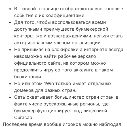
В главной странице отображаются все топовые
события с их коэффициентами.
Ддя того, чтобы воспользоваться всеми
доступными преимуществ букмекерской
конторы, же и вознаграждениями, нельзя стать
авторизованным членом организации.
Не принимая на блокировки а интернете всегда
невозможно найти рабочее зеркало
официального сайта, на котором можно
продолжить игру со того аккаунта в таком
блокировки.
Но или этом 1Win только имеет отдельных
доменов для разных стран.
Сеть охватывает большинство стран стран, в
факте числе русскоязычные регионы, где
букмекер функционирует под лицензией
Curacao.
Последнее время вообще игроков можно наблюдал