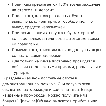
Новичкам предлагается 100% вознаграждение
на стартовый депозит.
После того, как сверка данных будет
выполнена, клиент примет сообщение, что
вывод средств невозможен.
При регистрации аккаунта в букмекерской
конторе пользователи соглашаются же всеми
ее правилами.
Помимо того, клиентам казино доступны игры
со настоящими дилерами.
Для только на сайте постоянно проводятся
события со денежными призами, розыгрыши и
турниры.
В разделе «Казино» доступные слоты в
демонстрационном режиме. Они запускаются
бесплатно, авторизация и сайте не твоя. Введя
найденные промокоды, можно получить или
бонусы.” “[newline]Обычно выдаются фрибеты или