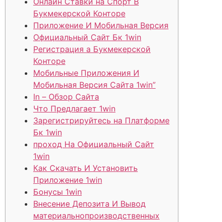
Онлайн Ставки на Спорт В
Букмекерской Конторе
Приложение И Мобильная Версия
Официальный Сайт Бк 1win
Регистрация а Букмекерской
Конторе
Мобильные Приложения И
Мобильная Версия Сайта 1win”
In – Обзор Сайта
Что Предлагает 1win
Зарегистрируйтесь на Платформе
Бк 1win
проход На Официальный Сайт
1win
Как Скачать И Установить
Приложение 1win
Бонусы 1win
Внесение Депозита И Вывод
материальнопроизводственных