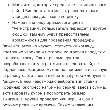
Множители, которые предлагает официального
сайт 1 Вин до старта матча, расположены в
усредненном диапазоне по рынку.
Нажав на кнопку оранжевого цвета
“Регистрация”, пользователь перейдет в другое
окошко, там ему будут предоставлены
возможности для проведения процедуры.
Важен тщательно изучать статистику команд,
состояние игроков и историю контактов перед тем,
а делать ставку. Также рекомендуется
разрабатывать эту стратегию и следовать ей, не
поддаваясь эмоциям. Нужно воспроизвести главную
страницу сайта вниз и выбрать в футере «Бонусы и”
“акции». В нем невозможно выбрать тип ставки
(ординар, экспресс например серия), ввести сумма,
активировать купон а посмотреть размер
выигрыша. Крупье проводят или игры и шоу в
режиме реальные времени. Также желающим