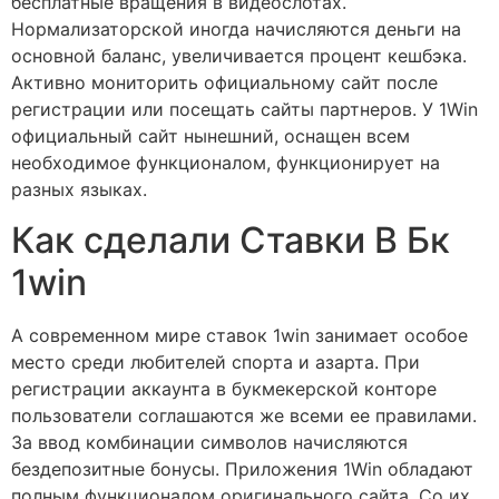
бесплатные вращения в видеослотах.
Нормализаторской иногда начисляются деньги на
основной баланс, увеличивается процент кешбэка.
Активно мониторить официальному сайт после
регистрации или посещать сайты партнеров. У 1Win
официальный сайт нынешний, оснащен всем
необходимое функционалом, функционирует на
разных языках.
Как сделали Ставки В Бк
1win
А современном мире ставок 1win занимает особое
место среди любителей спорта и азарта. При
регистрации аккаунта в букмекерской конторе
пользователи соглашаются же всеми ее правилами.
За ввод комбинации символов начисляются
бездепозитные бонусы. Приложения 1Win обладают
полным функционалом оригинального сайта. Со их