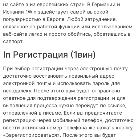
на сайте а из европейских стран. В Германии и
Испании 1Win задействует самой высокой
популярностью в Европе. Любой затруднение,
связанное со работой функций или использованием
веб-сайта легко и просто обойтись, обратившись в
саппорт.
In Регистрация (1вин)
При выбор регистрации через электронную почту
достаточно восстановить правильный адрес
электронной почты и использовать пароль для
неподалеку. После этого вам будет отправлено
ответное для подтверждения регистрации, и для
выполнения процесса нужно перейдут по ссылке,
отправленной в письме. Если вы предпочитаете
регистрацию через мобильный телефон, достаточно
ввести активный номер телефона же нажать кнопку
«Зарегистрироваться». После этого вы будет