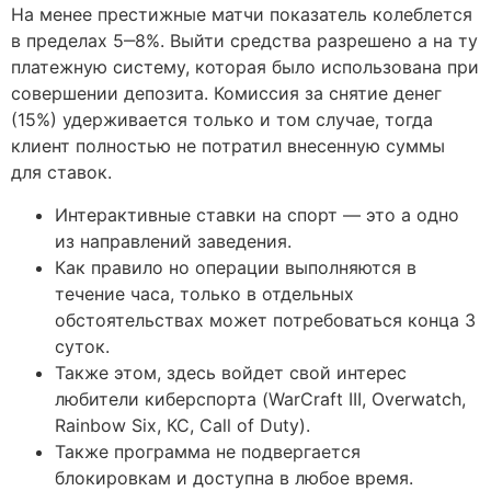
На менее престижные матчи показатель колеблется
в пределах 5‒8%. Выйти средства разрешено а на ту
платежную систему, которая было использована при
совершении депозита. Комиссия за снятие денег
(15%) удерживается только и том случае, тогда
клиент полностью не потратил внесенную суммы
для ставок.
Интерактивные ставки на спорт ― это а одно
из направлений заведения.
Как правило но операции выполняются в
течение часа, только в отдельных
обстоятельствах может потребоваться конца 3
суток.
Также этом, здесь войдет свой интерес
любители киберспорта (WarCraft III, Overwatch,
Rainbow Six, КС, Call of Duty).
Также программа не подвергается
блокировкам и доступна в любое время.