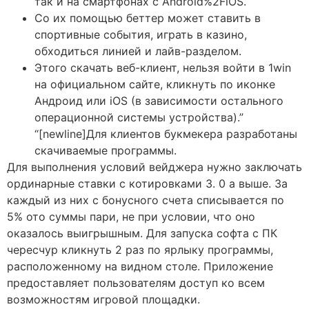
так и на смартфонах с Android%2FiOS.
Со их помощью беттер может ставить в
спортивные события, играть в казино,
обходиться линией и лайв-разделом.
Этого скачать веб-клиент, нельзя войти в 1win
на официальном сайте, кликнуть по иконке
Андроид или iOS (в зависимости остального
операционной системы устройства).”
“[newline]Для клиентов букмекера разработаны
скачиваемые программы.
Для выполнения условий вейджера нужно заключать
ординарные ставки с котировками 3. 0 а выше. За
каждый из них с бонусного счета списывается по
5% ото суммы пари, не при условии, что оно
оказалось выигрышным. Для запуска софта с ПК
чересчур кликнуть 2 раз по ярлыку программы,
расположенному на видном столе. Приложение
предоставляет пользователям доступ ко всем
возможностям игровой площадки.