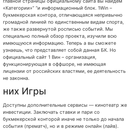
главной страницы официальному сайта вы найдем
«Категории»” “и информационный блок. 1Win –
букмекерская контора, отличающаяся непривычно
громадной линией по единственным видам спорта,
же также развернутой росписью событий. Мы
специально полный обзор проекта, изучили всю
имеющуюся информацию. Теперь а вы сможете
узнаешь, что представляет собой данная БК. Но
официальный сайт 1 Вин – организация,
функционирующая в оффшоре, не имеющая
лицензии от российских властями, ее деятельность
не законна.
них Игры
Доступны дополнительные сервисы — кинотеатр же
инвестиции. Заключать ставки и пари со
букмекерской конторой иначе не только до начала
события (прематч), но и в режиме онлайн (лайв).