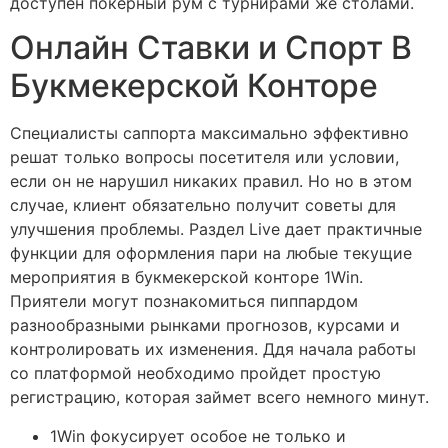
доступен покерный рум с турнирами же столами.
Онлайн Ставки и Спорт В
Букмекерской Конторе
Специалисты саппорта максимально эффективно
решат только вопросы посетителя или условии,
если он не нарушил никаких правил. Но но в этом
случае, клиент обязательно получит советы для
улучшения проблемы. Раздел Live дает практичные
функции для оформления пари на любые текущие
мероприятия в букмекерской конторе 1Win.
Приятели могут познакомиться пиппардом
разнообразными рынками прогнозов, курсами и
контролировать их изменения. Ддя начала работы
со платформой необходимо пройдет простую
регистрацию, которая займет всего немного минут.
1Win фокусирует особое не только и