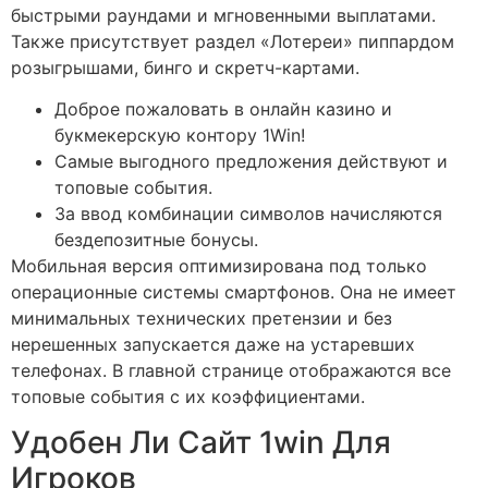
быстрыми раундами и мгновенными выплатами.
Также присутствует раздел «Лотереи» пиппардом
розыгрышами, бинго и скретч-картами.
Доброе пожаловать в онлайн казино и
букмекерскую контору 1Win!
Самые выгодного предложения действуют и
топовые события.
За ввод комбинации символов начисляются
бездепозитные бонусы.
Мобильная версия оптимизирована под только
операционные системы смартфонов. Она не имеет
минимальных технических претензии и без
нерешенных запускается даже на устаревших
телефонах. В главной странице отображаются все
топовые события с их коэффициентами.
Удобен Ли Сайт 1win Для
Игроков